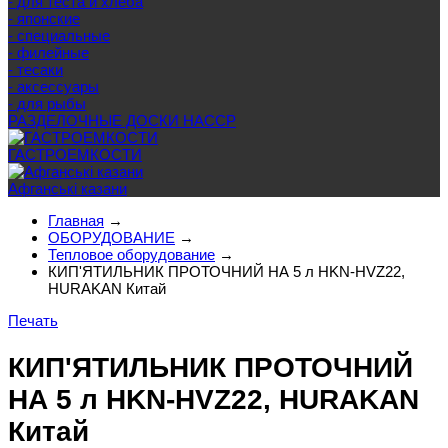
- для теста и хлеба
- японские
- специальные
- филейные
- тесаки
- аксессуары
- для рыбы
РАЗДЕЛОЧНЫЕ ДОСКИ HACCP
ГАСТРОЕМКОСТИ
Афганські казани
Главная
→
ОБОРУДОВАНИЕ
→
Тепловое оборудование
→
КИП'ЯТИЛЬНИК ПРОТОЧНИЙ НА 5 л HKN-HVZ22,
HURAKAN Китай
Печать
КИП'ЯТИЛЬНИК ПРОТОЧНИЙ
НА 5 л HKN-HVZ22, HURAKAN
Китай