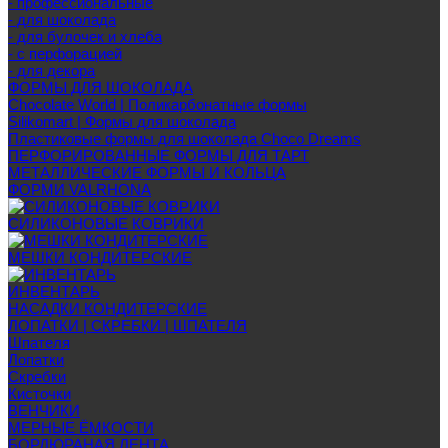
- профессиональные
- для шоколада
- для булочек и хлеба
- с перфорацией
- для декора
ФОРМЫ ДЛЯ ШОКОЛАДА
Chocolate World | Поликарбонатные формы
Silikomart | Формы для шоколада
Пластиковые формы для шоколада Choco Dreams
ПЕРФОРИРОВАННЫЕ ФОРМЫ ДЛЯ ТАРТ
МЕТАЛЛИЧЕСКИЕ ФОРМЫ И КОЛЬЦА
ФОРМИ VALRHONA
СИЛИКОНОВЫЕ КОВРИКИ
МЕШКИ КОНДИТЕРСКИЕ
ИНВЕНТАРЬ
НАСАДКИ КОНДИТЕРСКИЕ
ЛОПАТКИ | СКРЕБКИ | ШПАТЕЛЯ
Шпателя
Лопатки
Скребки
Кисточки
ВЕНЧИКИ
МЕРНЫЕ ЁМКОСТИ
БОРДЮРАНАЯ ЛЕНТА