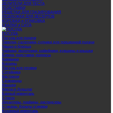
ДЕЛИТЕЛИ ДЛЯ ТЕСТА
ПОДСТАВКИ
РЕШЕТКИ ДЛЯ ГЛАЗИРОВАНИЯ
ПОДЛОЖКИ ДЛЯ ДЕСЕРТОВ
КОРОБКИ и УПАКОВКА
СКАЛКИ и СИТА
ПОСУДА
Посуда для подачи
Тарелки, салатники, супники для порционной подачи
Чашки и блюдца
Чайники, молочники, кофейники, кувшины и крышки
Блюда, подставки, подносы
Креманки
Корзины
Посуда для готовки
Сотейники
Кастрюли
Сковороды
Крышки
Миска и Дуршлаг
Барный инвентарь
Стекло
Декантеры, графины, диспенсеры
Стаканы, бокалы и рюмки
Кухонный инвентарь