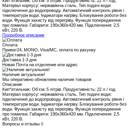
Кип*ятильник: Об'єм: 5 літрів. Продуктивність: 22 л / год.
Матеріал корпусу: нержавіюча сталь. Тип подачі води:
підключення до водопроводу. Автоматичний контроль рівня і
температури води. Індикатори нагріву. Блокування роботи без
води. Функція захисту від перегріву. Функція попередження
про помилки. Габарити: 190x360x420 мм. Підключення: 2,5
кВт, 220 В.
Подробное описание
Оплата
Приват24, MONO, Visa/MC, оплата по рахунку
Доставка 1-3 дня
Новая Почта на отделение или адрес
Наличие актуальное!
Мы оперативно обновляем наличие товаров
Описание
Кип*ятильник: Об'єм: 5 літрів. Продуктивність: 22 л / год.
Матеріал корпусу: нержавіюча сталь. Тип подачі води:
підключення до водопроводу. Автоматичний контроль рівня і
температури води. Індикатори нагріву. Блокування роботи без
води. Функція захисту від перегріву. Функція попередження
про помилки. Габарити: 190x360x420 мм. Підключення: 2,5
кВт, 220 В.
Вопросы и отзывы
0