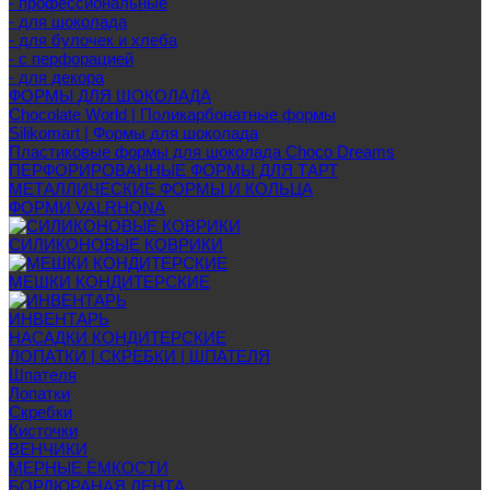
- профессиональные
- для шоколада
- для булочек и хлеба
- с перфорацией
- для декора
ФОРМЫ ДЛЯ ШОКОЛАДА
Chocolate World | Поликарбонатные формы
Silikomart | Формы для шоколада
Пластиковые формы для шоколада Choco Dreams
ПЕРФОРИРОВАННЫЕ ФОРМЫ ДЛЯ ТАРТ
МЕТАЛЛИЧЕСКИЕ ФОРМЫ И КОЛЬЦА
ФОРМИ VALRHONA
СИЛИКОНОВЫЕ КОВРИКИ
МЕШКИ КОНДИТЕРСКИЕ
ИНВЕНТАРЬ
НАСАДКИ КОНДИТЕРСКИЕ
ЛОПАТКИ | СКРЕБКИ | ШПАТЕЛЯ
Шпателя
Лопатки
Скребки
Кисточки
ВЕНЧИКИ
МЕРНЫЕ ЁМКОСТИ
БОРДЮРАНАЯ ЛЕНТА