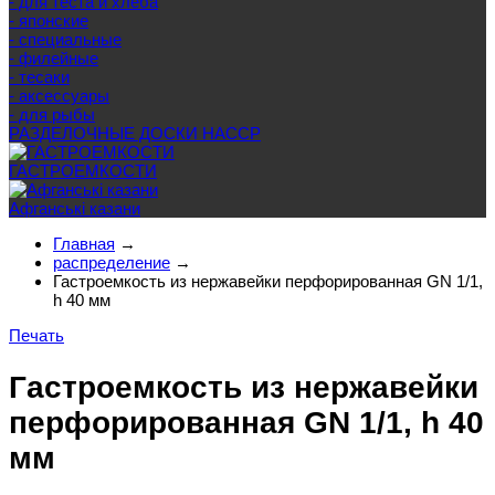
- для теста и хлеба
- японские
- специальные
- филейные
- тесаки
- аксессуары
- для рыбы
РАЗДЕЛОЧНЫЕ ДОСКИ HACCP
ГАСТРОЕМКОСТИ
Афганські казани
Главная
→
распределение
→
Гастроемкость из нержавейки перфорированная GN 1/1,
h 40 мм
Печать
Гастроемкость из нержавейки
перфорированная GN 1/1, h 40
мм