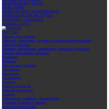
ДЕЛИТЕЛИ ДЛЯ ТЕСТА
ПОДСТАВКИ
РЕШЕТКИ ДЛЯ ГЛАЗИРОВАНИЯ
ПОДЛОЖКИ ДЛЯ ДЕСЕРТОВ
КОРОБКИ и УПАКОВКА
СКАЛКИ и СИТА
ПОСУДА
Посуда для подачи
Тарелки, салатники, супники для порционной подачи
Чашки и блюдца
Чайники, молочники, кофейники, кувшины и крышки
Блюда, подставки, подносы
Креманки
Корзины
Посуда для готовки
Сотейники
Кастрюли
Сковороды
Крышки
Миска и Дуршлаг
Барный инвентарь
Стекло
Декантеры, графины, диспенсеры
Стаканы, бокалы и рюмки
Кухонный инвентарь