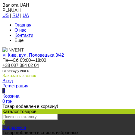
Валюта:
UAH
PLN
UAH
US
|
RU
|
UA
Главная
О нас
Контакти
Еще
м. Київ, вул. Половецька 3/42
Пн—Сб 09:00—18:00
+38 097 384 02 04
На зв'язку у VIBER
Заказать звонок
Вход
Регистрация
0
Корзина
0 грн.
Товар добавлен в корзину!
Каталог товаров
0
Избранные
Товар добавлен в список избранных