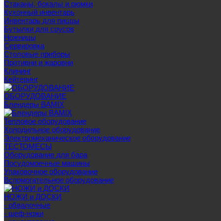
Стаканы, бокалы и рюмки
Кухонный инвентарь
Инвентарь для пиццы
Бутылки для соусов
Ножницы
Сервировка
Столовые приборы
Противни и жаровни
Клининг
Кейтеринг
ОБОРУДОВАНИЕ
Блендеры BAMIX
Тепловое оборудование
Холодильное оборудование
Электромеханическое оборудование
ТЕСТОМЕСЫ
Оборудование для бара
Посудомоечные машины
Упаковочное оборудование
Вспомогательное оборудование
НОЖИ и ДОСКИ
- обвалочные
- шеф-ножи