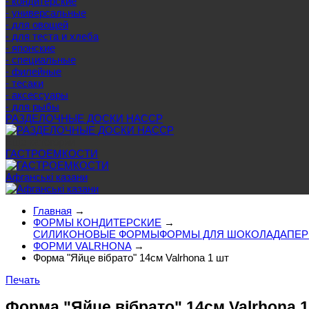
- кондитерские
- универсальные
- для овощей
- для теста и хлеба
- японские
- специальные
- филейные
- тесаки
- аксессуары
- для рыбы
РАЗДЕЛОЧНЫЕ ДОСКИ HACCP
Еще категории
ГАСТРОЕМКОСТИ
Афганські казани
Главная
→
ФОРМЫ КОНДИТЕРСКИЕ
→
СИЛИКОНОВЫЕ ФОРМЫ
ФОРМЫ ДЛЯ ШОКОЛАДА
ПЕР
ФОРМИ VALRHONA
→
Форма "Яйце вібрато" 14см Valrhona 1 шт
Печать
Форма "Яйце вібрато" 14см Valrhona 1