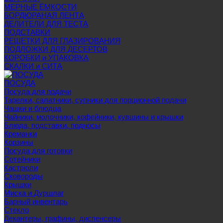
МЕРНЫЕ ЁМКОСТИ
БОРДЮРАНАЯ ЛЕНТА
ДЕЛИТЕЛИ ДЛЯ ТЕСТА
ПОДСТАВКИ
РЕШЕТКИ ДЛЯ ГЛАЗИРОВАНИЯ
ПОДЛОЖКИ ДЛЯ ДЕСЕРТОВ
КОРОБКИ и УПАКОВКА
СКАЛКИ и СИТА
ПОСУДА
Посуда для подачи
Тарелки, салатники, супники для порционной подачи
Чашки и блюдца
Чайники, молочники, кофейники, кувшины и крышки
Блюда, подставки, подносы
Креманки
Корзины
Посуда для готовки
Сотейники
Кастрюли
Сковороды
Крышки
Миска и Дуршлаг
Барный инвентарь
Стекло
Декантеры, графины, диспенсеры