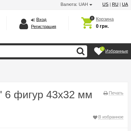
Валюта:
UAH
US
|
RU
|
UA
0
Корзина
Вход
0 грн.
Регистрация
0
Избранные
 6 фигур 43х32 мм
Печать
В избранное