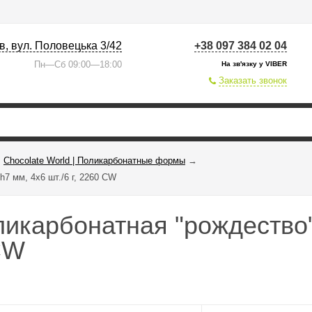
їв, вул. Половецька 3/42
+38 097 384 02 04
Пн—Сб 09:00—18:00
На зв'язку у VIBER
Заказать звонок
Chocolate World | Поликарбонатные формы
→
7 мм, 4х6 шт./6 г, 2260 CW
икарбонатная "рождество"
 CW