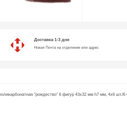
Доставка 1-3 дня
Новая Почта на отделение или адрес
икарбонатная "рождество" 6 фигур 43х32 мм h7 мм, 4х6 шт./6 г