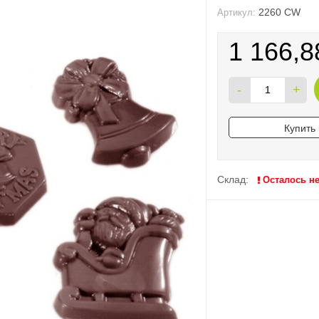
2260 CW
Артикул:
1 166,8
-
+
Купить 
Склад:
Осталось н