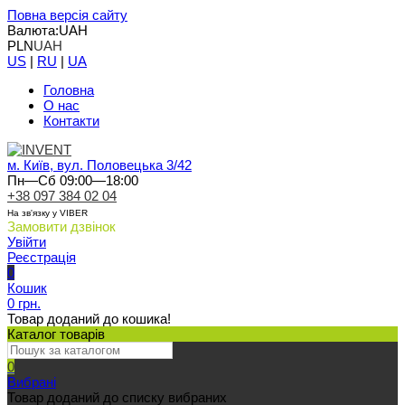
Повна версія сайту
Валюта:
UAH
PLN
UAH
US
|
RU
|
UA
Головна
О нас
Контакти
м. Київ, вул. Половецька 3/42
Пн—Сб 09:00—18:00
+38 097 384 02 04
На зв'язку у VIBER
Замовити дзвінок
Увійти
Реєстрація
0
Кошик
0 грн.
Товар доданий до кошика!
Каталог товарів
0
Вибрані
Товар доданий до списку вибраних