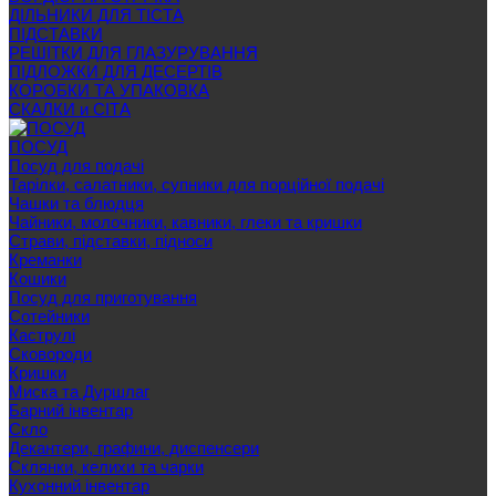
ДІЛЬНИКИ ДЛЯ ТІСТА
ПІДСТАВКИ
РЕШІТКИ ДЛЯ ГЛАЗУРУВАННЯ
ПІДЛОЖКИ ДЛЯ ДЕСЕРТІВ
КОРОБКИ ТА УПАКОВКА
СКАЛКИ и СІТА
ПОСУД
Посуд для подачі
Тарілки, салатники, супники для порційної подачі
Чашки та блюдця
Чайники, молочники, кавники, глеки та кришки
Страви, підставки, підноси
Креманки
Кошики
Посуд для приготування
Сотейники
Каструлі
Сковороди
Кришки
Миска та Дуршлаг
Барний інвентар
Скло
Декантери, графини, диспенсери
Склянки, келихи та чарки
Кухонний інвентар