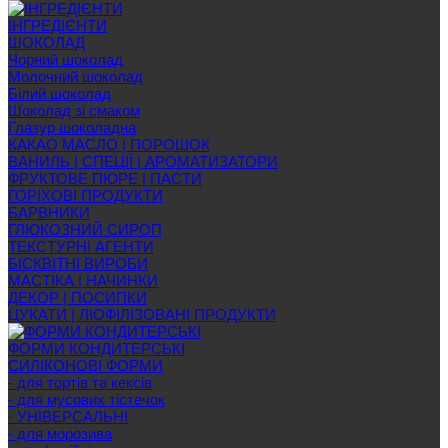
ІНГРЕДІЄНТИ
ШОКОЛАД
Чорний шоколад
Молочний шоколад
Білий шоколад
Шоколад зі смаком
Глазур шоколадна
КАКАО МАСЛО | ПОРОШОК
ВАНИЛЬ | СПЕЦІЇ | АРОМАТИЗАТОРИ
ФРУКТОВЕ ПЮРЕ | ПАСТИ
ГОРІХОВІ ПРОДУКТИ
БАРВНИКИ
ГЛЮКОЗНИЙ СИРОП
ТЕКСТУРНІ АГЕНТИ
БІСКВІТНІ ВИРОБИ
МАСТІКА | НАЧИНКИ
ДЕКОР | ПОСИПКИ
ЦУКАТИ | ЛІОФІЛІЗОВАНІ ПРОДУКТИ
ФОРМИ КОНДИТЕРСЬКІ
СИЛІКОНОВІ ФОРМИ
- для тортів та кексів
- для мусових тістечок
- УНІВЕРСАЛЬНІ
- для морозива