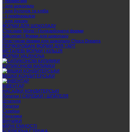
- професійні
- для шоколаду
- для булочок та хліба
- з перфорацією
- для декору
ФОРМИ ДЛЯ ШОКОЛАДУ
Chocolate World | Полікарбонатні форми
Silikomart | Форми для шоколаду
Пластикові форми для шоколаду Choco Dreams
ПЕРФОРОВАНІ ФОРМИ ДЛЯ ТАРТ
МЕТАЛЕВІ ФОРМИ І КІЛЬЦЯ
ФОРМИ VALRHONA
СИЛИКОНОВІ КИЛИМКИ
МІШКИ КОНДИТЕРСЬКИ
ІНВЕНТАР
НАСАДКИ КОНДИТЕРСЬКІ
Лопатки | СКРЕБКИ | ШПАТЕЛЯ
Шпателя
Лопатки
Скребки
Пензлики
ВІНЧИКИ
МІРНІ ЄМНОСТІ
БОРДЮРНА СТРІЧКА