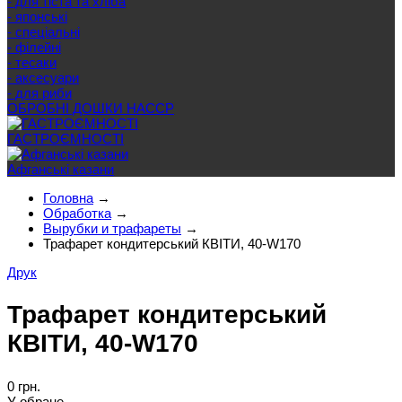
- для тіста та хліба
- японські
- спеціальні
- філейні
- тесаки
- аксесуари
- для риби
ОБРОБНІ ДОШКИ HACCP
ГАСТРОЄМНОСТІ
Афганські казани
Головна
→
Обработка
→
Вырубки и трафареты
→
Трафарет кондитерський КВІТИ, 40-W170
Друк
Трафарет кондитерський
КВІТИ, 40-W170
0 грн.
У обране