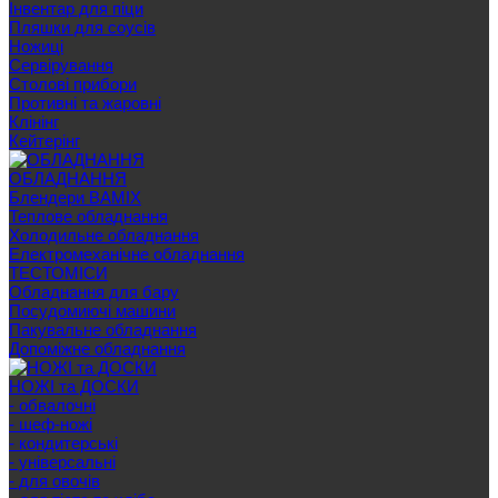
Інвентар для піци
Пляшки для соусів
Ножиці
Сервірування
Cтолові прибори
Противні та жаровні
Клінінг
Кейтерінг
ОБЛАДНАННЯ
Блендери BAMIX
Теплове обладнання
Холодильне обладнання
Електромеханічне обладнання
ТЕСТОМІСИ
Обладнання для бару
Посудомиючі машини
Пакувальне обладнання
Допоміжне обладнання
НОЖІ та ДОСКИ
- обвалочні
- шеф-ножі
- кондитерські
- універсальні
- для овочів