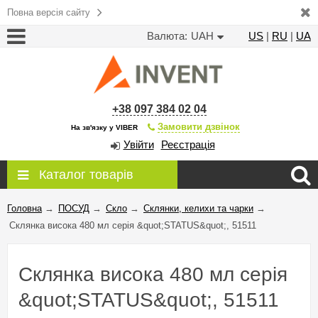
Повна версія сайту
Валюта:
UAH
US
|
RU
|
UA
+38 097 384 02 04
Замовити дзвінок
На зв'язку у VIBER
Увійти
Реєстрація
Каталог товарів
Головна
→
ПОСУД
→
Скло
→
Склянки, келихи та чарки
→
Склянка висока 480 мл серія &quot;STATUS&quot;, 51511
Склянка висока 480 мл серія
&quot;STATUS&quot;, 51511