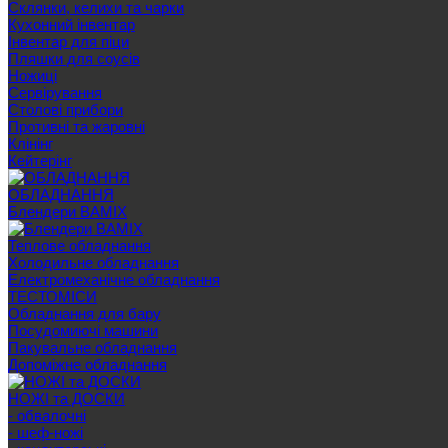
Склянки, келихи та чарки
Кухонний інвентар
Інвентар для піци
Пляшки для соусів
Ножиці
Сервірування
Cтолові прибори
Противні та жаровні
Клінінг
Кейтерінг
ОБЛАДНАННЯ
Блендери BAMIX
Теплове обладнання
Холодильне обладнання
Електромеханічне обладнання
ТЕСТОМІСИ
Обладнання для бару
Посудомиючі машини
Пакувальне обладнання
Допоміжне обладнання
НОЖІ та ДОСКИ
- обвалочні
- шеф-ножі