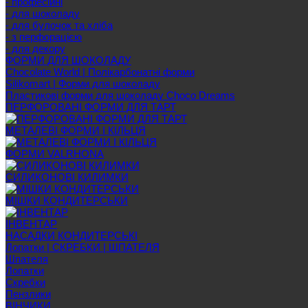
- професійні
- для шоколаду
- для булочок та хліба
- з перфорацією
- для декору
ФОРМИ ДЛЯ ШОКОЛАДУ
Chocolate World | Полікарбонатні форми
Silikomart | Форми для шоколаду
Пластикові форми для шоколаду Choco Dreams
ПЕРФОРОВАНІ ФОРМИ ДЛЯ ТАРТ
МЕТАЛЕВІ ФОРМИ І КІЛЬЦЯ
ФОРМИ VALRHONA
СИЛИКОНОВІ КИЛИМКИ
МІШКИ КОНДИТЕРСЬКИ
ІНВЕНТАР
НАСАДКИ КОНДИТЕРСЬКІ
Лопатки | СКРЕБКИ | ШПАТЕЛЯ
Шпателя
Лопатки
Скребки
Пензлики
ВІНЧИКИ