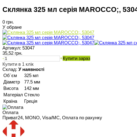
Склянка 325 мл серія MAROCCO;, 530
0 грн.
У обране
Артикул:
53047
35,52 грн.
-
+
Купити зараз
Купити в 1 клік
Склад:
У наявності
Об`єм
325 мл
Діаметр
77.5 мм
Висота
142 мм
Матеріал
Стекло
Країна
Греція
Оплата
Приват24, MONO, Visa/MC, Оплата по рахунку