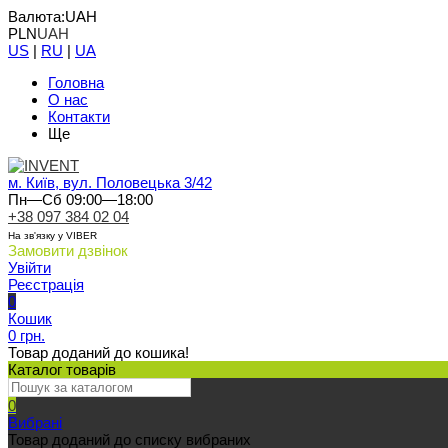
Валюта:
UAH
PLN
UAH
US
|
RU
|
UA
Головна
О нас
Контакти
Ще
м. Київ, вул. Половецька 3/42
Пн—Сб 09:00—18:00
+38 097 384 02 04
На зв'язку у VIBER
Замовити дзвінок
Увійти
Реєстрація
0
Кошик
0 грн.
Товар доданий до кошика!
Каталог товарів
0
Вибрані
Товар доданий до списку вибраних