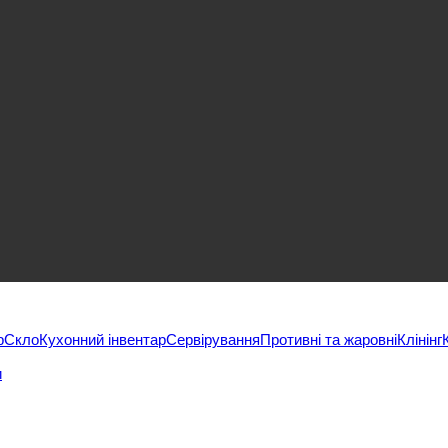
р
Скло
Кухонний інвентар
Сервірування
Противні та жаровні
Клінінг
и