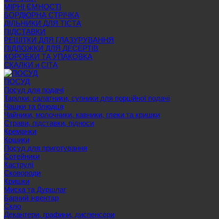
МІРНІ ЄМНОСТІ
БОРДЮРНА СТРІЧКА
ДІЛЬНИКИ ДЛЯ ТІСТА
ПІДСТАВКИ
РЕШІТКИ ДЛЯ ГЛАЗУРУВАННЯ
ПІДЛОЖКИ ДЛЯ ДЕСЕРТІВ
КОРОБКИ ТА УПАКОВКА
СКАЛКИ и СІТА
ПОСУД
Посуд для подачі
Тарілки, салатники, супники для порційної подачі
Чашки та блюдця
Чайники, молочники, кавники, глеки та кришки
Страви, підставки, підноси
Креманки
Кошики
Посуд для приготування
Сотейники
Каструлі
Сковороди
Кришки
Миска та Дуршлаг
Барний інвентар
Скло
Декантери, графини, диспенсери