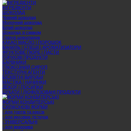
ІНГРЕДІЄНТИ
ШОКОЛАД
Чорний шоколад
Молочний шоколад
Білий шоколад
Шоколад зі смаком
Глазур шоколадна
КАКАО МАСЛО | ПОРОШОК
ВАНИЛЬ | СПЕЦІЇ | АРОМАТИЗАТОРИ
ФРУКТОВЕ ПЮРЕ | ПАСТИ
ГОРІХОВІ ПРОДУКТИ
БАРВНИКИ
ГЛЮКОЗНИЙ СИРОП
ТЕКСТУРНІ АГЕНТИ
БІСКВІТНІ ВИРОБИ
МАСТІКА | НАЧИНКИ
ДЕКОР | ПОСИПКИ
ЦУКАТИ | ЛІОФІЛІЗОВАНІ ПРОДУКТИ
ФОРМИ КОНДИТЕРСЬКІ
СИЛІКОНОВІ ФОРМИ
- для тортів та кексів
- для мусових тістечок
- УНІВЕРСАЛЬНІ
- для морозива