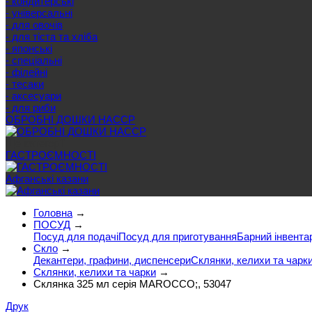
- кондитерські
- універсальні
- для овочів
- для тіста та хліба
- японські
- спеціальні
- філейні
- тесаки
- аксесуари
- для риби
ОБРОБНІ ДОШКИ HACCP
Ще категорії
ГАСТРОЄМНОСТІ
Афганські казани
Головна
→
ПОСУД
→
Посуд для подачі
Посуд для приготування
Барний інвента
Скло
→
Декантери, графини, диспенсери
Склянки, келихи та чарк
Склянки, келихи та чарки
→
Склянка 325 мл серія MAROCCO;, 53047
Друк