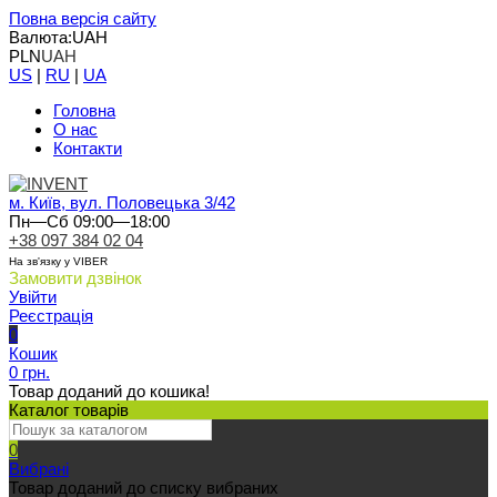
Повна версія сайту
Валюта:
UAH
PLN
UAH
US
|
RU
|
UA
Головна
О нас
Контакти
м. Київ, вул. Половецька 3/42
Пн—Сб 09:00—18:00
+38 097 384 02 04
На зв'язку у VIBER
Замовити дзвінок
Увійти
Реєстрація
0
Кошик
0 грн.
Товар доданий до кошика!
Каталог товарів
0
Вибрані
Товар доданий до списку вибраних