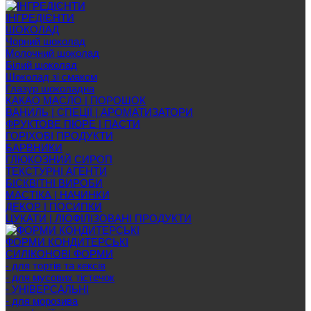
ІНГРЕДІЄНТИ
ШОКОЛАД
Чорний шоколад
Молочний шоколад
Білий шоколад
Шоколад зі смаком
Глазур шоколадна
КАКАО МАСЛО | ПОРОШОК
ВАНИЛЬ | СПЕЦІЇ | АРОМАТИЗАТОРИ
ФРУКТОВЕ ПЮРЕ | ПАСТИ
ГОРІХОВІ ПРОДУКТИ
БАРВНИКИ
ГЛЮКОЗНИЙ СИРОП
ТЕКСТУРНІ АГЕНТИ
БІСКВІТНІ ВИРОБИ
МАСТІКА | НАЧИНКИ
ДЕКОР | ПОСИПКИ
ЦУКАТИ | ЛІОФІЛІЗОВАНІ ПРОДУКТИ
ФОРМИ КОНДИТЕРСЬКІ
СИЛІКОНОВІ ФОРМИ
- для тортів та кексів
- для мусових тістечок
- УНІВЕРСАЛЬНІ
- для морозива