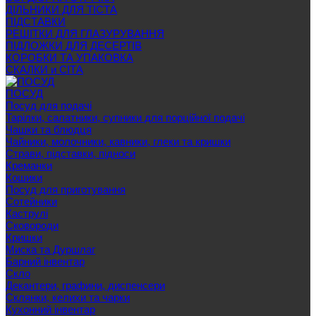
ДІЛЬНИКИ ДЛЯ ТІСТА
ПІДСТАВКИ
РЕШІТКИ ДЛЯ ГЛАЗУРУВАННЯ
ПІДЛОЖКИ ДЛЯ ДЕСЕРТІВ
КОРОБКИ ТА УПАКОВКА
СКАЛКИ и СІТА
ПОСУД
Посуд для подачі
Тарілки, салатники, супники для порційної подачі
Чашки та блюдця
Чайники, молочники, кавники, глеки та кришки
Страви, підставки, підноси
Креманки
Кошики
Посуд для приготування
Сотейники
Каструлі
Сковороди
Кришки
Миска та Дуршлаг
Барний інвентар
Скло
Декантери, графини, диспенсери
Склянки, келихи та чарки
Кухонний інвентар