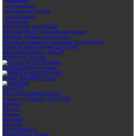
- професійні
- для шоколаду
- для булочок та хліба
- з перфорацією
- для декору
ФОРМИ ДЛЯ ШОКОЛАДУ
Chocolate World | Полікарбонатні форми
Silikomart | Форми для шоколаду
Пластикові форми для шоколаду Choco Dreams
ПЕРФОРОВАНІ ФОРМИ ДЛЯ ТАРТ
МЕТАЛЕВІ ФОРМИ І КІЛЬЦЯ
ФОРМИ VALRHONA
СИЛИКОНОВІ КИЛИМКИ
МІШКИ КОНДИТЕРСЬКИ
ІНВЕНТАР
НАСАДКИ КОНДИТЕРСЬКІ
Лопатки | СКРЕБКИ | ШПАТЕЛЯ
Шпателя
Лопатки
Скребки
Пензлики
ВІНЧИКИ
МІРНІ ЄМНОСТІ
БОРДЮРНА СТРІЧКА