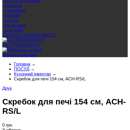
- для тіста та хліба
- японські
- спеціальні
- філейні
- тесаки
- аксесуари
- для риби
ОБРОБНІ ДОШКИ HACCP
ГАСТРОЄМНОСТІ
Афганські казани
Головна
→
ПОСУД
→
Кухонний інвентар
→
Скребок для печі 154 см, ACH-RS/L
Друк
Скребок для печі 154 см, ACH-
RS/L
0 грн.
У обране