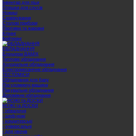
Інвентар для піци
Пляшки для соусів
Ножиці
Сервірування
Cтолові прибори
Противні та жаровні
Клінінг
Кейтерінг
ОБЛАДНАННЯ
Блендери BAMIX
Теплове обладнання
Холодильне обладнання
Електромеханічне обладнання
ТЕСТОМІСИ
Обладнання для бару
Посудомиючі машини
Пакувальне обладнання
Допоміжне обладнання
НОЖІ та ДОСКИ
- обвалочні
- шеф-ножі
- кондитерські
- універсальні
- для овочів