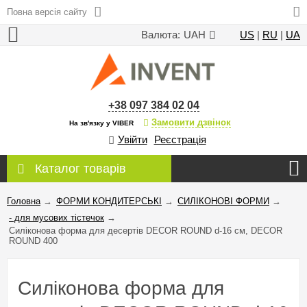
Повна версія сайту
Валюта:
UAH
US
|
RU
|
UA
+38 097 384 02 04
Замовити дзвінок
На зв'язку у VIBER
Увійти
Реєстрація
Каталог товарів
Головна
→
ФОРМИ КОНДИТЕРСЬКІ
→
СИЛІКОНОВІ ФОРМИ
→
- для мусових тістечок
→
Силіконова форма для десертів DECOR ROUND d-16 см, DECOR
ROUND 400
Силіконова форма для