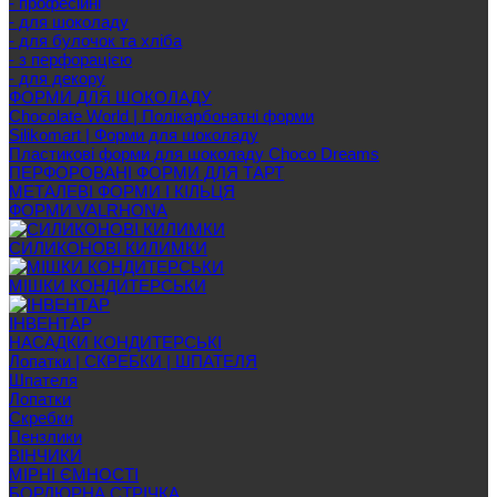
- професійні
- для шоколаду
- для булочок та хліба
- з перфорацією
- для декору
ФОРМИ ДЛЯ ШОКОЛАДУ
Chocolate World | Полікарбонатні форми
Silikomart | Форми для шоколаду
Пластикові форми для шоколаду Choco Dreams
ПЕРФОРОВАНІ ФОРМИ ДЛЯ ТАРТ
МЕТАЛЕВІ ФОРМИ І КІЛЬЦЯ
ФОРМИ VALRHONA
СИЛИКОНОВІ КИЛИМКИ
МІШКИ КОНДИТЕРСЬКИ
ІНВЕНТАР
НАСАДКИ КОНДИТЕРСЬКІ
Лопатки | СКРЕБКИ | ШПАТЕЛЯ
Шпателя
Лопатки
Скребки
Пензлики
ВІНЧИКИ
МІРНІ ЄМНОСТІ
БОРДЮРНА СТРІЧКА