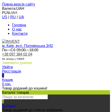
Повна версія сайту
Валюта:
UAH
PLN
UAH
US
|
RU
|
UA
Головна
О нас
Контакти
м. Київ, вул. Половецька 3/42
Пн—Сб 09:00—18:00
+38 097 384 02 04
На зв'язку у VIBER
Замовити дзвінок
Увійти
Реєстрація
0
Кошик
0 грн.
Товар доданий до кошика!
Каталог товарів
0
Вибрані
Товар доданий до списку вибраних