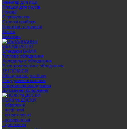
Інвентар для піци
Пляшки для соусів
Ножиці
Сервірування
Cтолові прибори
Противні та жаровні
Клінінг
Кейтерінг
ОБЛАДНАННЯ
Блендери BAMIX
Теплове обладнання
Холодильне обладнання
Електромеханічне обладнання
ТЕСТОМІСИ
Обладнання для бару
Посудомиючі машини
Пакувальне обладнання
Допоміжне обладнання
НОЖІ та ДОСКИ
- обвалочні
- шеф-ножі
- кондитерські
- універсальні
- для овочів