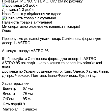
Приват24, MONO, Visa/MC, Оплата по рахунку
Доставка 1-3 доби
Нова Пошта у відділення чи адрес
Наявність товарів актуальна!
Ми оперативно оновлюємо наявність товарів!
Опис
Пропонуємо до вашої уваги товар: Силіконова форма для
десертів ASTRO.
Артикул товару: ASTRO 95.
Щоб придбати Силіконова форма для десертів ASTRO,
ASTRO 95 покладіть його в кошик та заповніть обов'язкові
поля.
Доставка по Україні будь-яке місто: Київ, Одеса, Харків, Львів,
Дніпро, Черкаси, Полтава, Івано-Франківськ, Луцьк і т.д.
Характеристики
Діаметр
67 мм
Висота
79 мм
Об`єм
95 мл
К-ть порцій
8
Матеріал
силикон