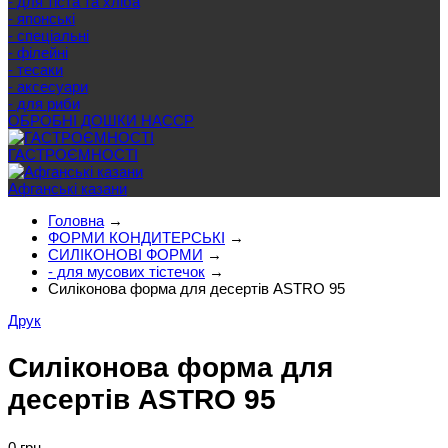
- для тіста та хліба
- японські
- спеціальні
- філейні
- тесаки
- аксесуари
- для риби
ОБРОБНІ ДОШКИ HACCP
ГАСТРОЄМНОСТІ
Афганські казани
Головна
→
ФОРМИ КОНДИТЕРСЬКІ
→
СИЛІКОНОВІ ФОРМИ
→
- для мусових тістечок
→
Силіконова форма для десертів ASTRO 95
Друк
Силіконова форма для
десертів ASTRO 95
0 грн.