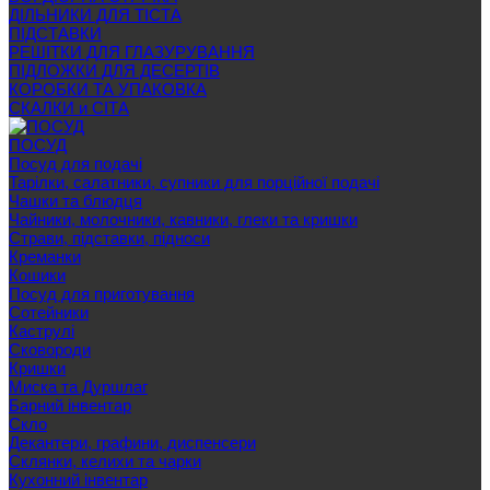
ДІЛЬНИКИ ДЛЯ ТІСТА
ПІДСТАВКИ
РЕШІТКИ ДЛЯ ГЛАЗУРУВАННЯ
ПІДЛОЖКИ ДЛЯ ДЕСЕРТІВ
КОРОБКИ ТА УПАКОВКА
СКАЛКИ и СІТА
ПОСУД
Посуд для подачі
Тарілки, салатники, супники для порційної подачі
Чашки та блюдця
Чайники, молочники, кавники, глеки та кришки
Страви, підставки, підноси
Креманки
Кошики
Посуд для приготування
Сотейники
Каструлі
Сковороди
Кришки
Миска та Дуршлаг
Барний інвентар
Скло
Декантери, графини, диспенсери
Склянки, келихи та чарки
Кухонний інвентар