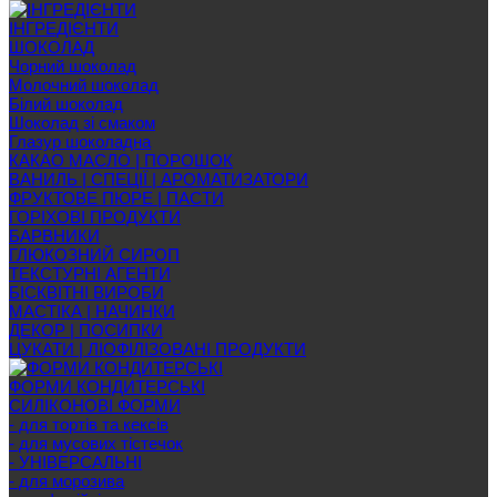
ІНГРЕДІЄНТИ
ШОКОЛАД
Чорний шоколад
Молочний шоколад
Білий шоколад
Шоколад зі смаком
Глазур шоколадна
КАКАО МАСЛО | ПОРОШОК
ВАНИЛЬ | СПЕЦІЇ | АРОМАТИЗАТОРИ
ФРУКТОВЕ ПЮРЕ | ПАСТИ
ГОРІХОВІ ПРОДУКТИ
БАРВНИКИ
ГЛЮКОЗНИЙ СИРОП
ТЕКСТУРНІ АГЕНТИ
БІСКВІТНІ ВИРОБИ
МАСТІКА | НАЧИНКИ
ДЕКОР | ПОСИПКИ
ЦУКАТИ | ЛІОФІЛІЗОВАНІ ПРОДУКТИ
ФОРМИ КОНДИТЕРСЬКІ
СИЛІКОНОВІ ФОРМИ
- для тортів та кексів
- для мусових тістечок
- УНІВЕРСАЛЬНІ
- для морозива