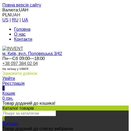
Повна версія сайту
Валюта:
UAH
PLN
UAH
US
|
RU
|
UA
Головна
О нас
Контакти
м. Київ, вул. Половецька 3/42
Пн—Сб 09:00—18:00
+38 097 384 02 04
На зв'язку у VIBER
Замовити дзвінок
Увійти
Реєстрація
0
Кошик
0 грн.
Товар доданий до кошика!
Каталог товарів
0
Вибрані
Товар доданий до списку вибраних