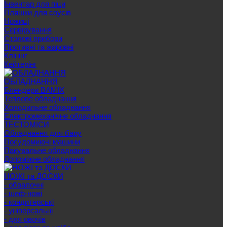
Інвентар для піци
Пляшки для соусів
Ножиці
Сервірування
Cтолові прибори
Противні та жаровні
Клінінг
Кейтерінг
ОБЛАДНАННЯ
Блендери BAMIX
Теплове обладнання
Холодильне обладнання
Електромеханічне обладнання
ТЕСТОМІСИ
Обладнання для бару
Посудомиючі машини
Пакувальне обладнання
Допоміжне обладнання
НОЖІ та ДОСКИ
- обвалочні
- шеф-ножі
- кондитерські
- універсальні
- для овочів