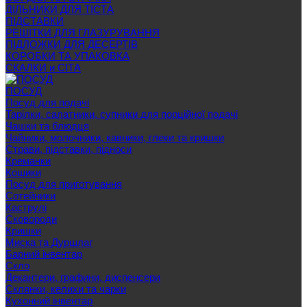
ДІЛЬНИКИ ДЛЯ ТІСТА
ПІДСТАВКИ
РЕШІТКИ ДЛЯ ГЛАЗУРУВАННЯ
ПІДЛОЖКИ ДЛЯ ДЕСЕРТІВ
КОРОБКИ ТА УПАКОВКА
СКАЛКИ и СІТА
ПОСУД
Посуд для подачі
Тарілки, салатники, супники для порційної подачі
Чашки та блюдця
Чайники, молочники, кавники, глеки та кришки
Страви, підставки, підноси
Креманки
Кошики
Посуд для приготування
Сотейники
Каструлі
Сковороди
Кришки
Миска та Дуршлаг
Барний інвентар
Скло
Декантери, графини, диспенсери
Склянки, келихи та чарки
Кухонний інвентар