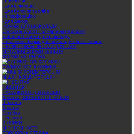
- професійні
- для шоколаду
- для булочок та хліба
- з перфорацією
- для декору
ФОРМИ ДЛЯ ШОКОЛАДУ
Chocolate World | Полікарбонатні форми
Silikomart | Форми для шоколаду
Пластикові форми для шоколаду Choco Dreams
ПЕРФОРОВАНІ ФОРМИ ДЛЯ ТАРТ
МЕТАЛЕВІ ФОРМИ І КІЛЬЦЯ
ФОРМИ VALRHONA
СИЛИКОНОВІ КИЛИМКИ
МІШКИ КОНДИТЕРСЬКИ
ІНВЕНТАР
НАСАДКИ КОНДИТЕРСЬКІ
Лопатки | СКРЕБКИ | ШПАТЕЛЯ
Шпателя
Лопатки
Скребки
Пензлики
ВІНЧИКИ
МІРНІ ЄМНОСТІ
БОРДЮРНА СТРІЧКА