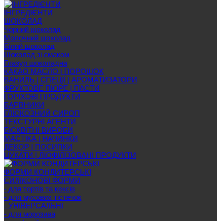
ІНГРЕДІЄНТИ
ШОКОЛАД
Чорний шоколад
Молочний шоколад
Білий шоколад
Шоколад зі смаком
Глазур шоколадна
КАКАО МАСЛО | ПОРОШОК
ВАНИЛЬ | СПЕЦІЇ | АРОМАТИЗАТОРИ
ФРУКТОВЕ ПЮРЕ | ПАСТИ
ГОРІХОВІ ПРОДУКТИ
БАРВНИКИ
ГЛЮКОЗНИЙ СИРОП
ТЕКСТУРНІ АГЕНТИ
БІСКВІТНІ ВИРОБИ
МАСТІКА | НАЧИНКИ
ДЕКОР | ПОСИПКИ
ЦУКАТИ | ЛІОФІЛІЗОВАНІ ПРОДУКТИ
ФОРМИ КОНДИТЕРСЬКІ
СИЛІКОНОВІ ФОРМИ
- для тортів та кексів
- для мусових тістечок
- УНІВЕРСАЛЬНІ
- для морозива