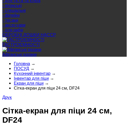
- для тіста та хліба
- японські
- спеціальні
- філейні
- тесаки
- аксесуари
- для риби
ОБРОБНІ ДОШКИ HACCP
ГАСТРОЄМНОСТІ
Афганські казани
Головна
→
ПОСУД
→
Кухонний інвентар
→
Інвентар для піци
→
Екран для піци
→
Сітка-екран для піци 24 см, DF24
Друк
Сітка-екран для піци 24 см,
DF24