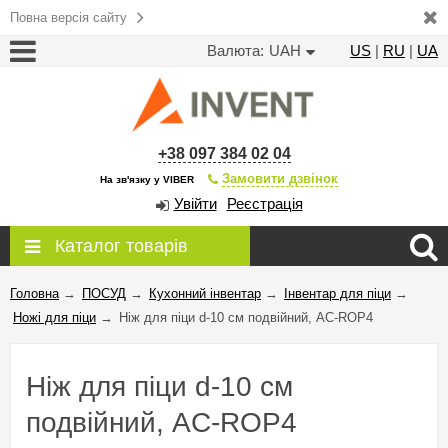
Повна версія сайту
Валюта:
UAH
US
|
RU
|
UA
+38 097 384 02 04
Замовити дзвінок
На зв'язку у VIBER
Увійти
Реєстрація
Каталог товарів
Головна
→
ПОСУД
→
Кухонний інвентар
→
Інвентар для піци
→
Ножі для піци
→
Ніж для піци d-10 см подвійний, AC-ROP4
Ніж для піци d-10 см
подвійний, AC-ROP4