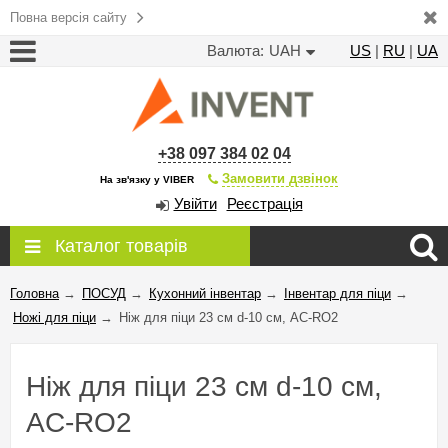
Повна версія сайту
Валюта:
UAH
US
|
RU
|
UA
+38 097 384 02 04
Замовити дзвінок
На зв'язку у VIBER
Увійти
Реєстрація
Каталог товарів
Головна
→
ПОСУД
→
Кухонний інвентар
→
Інвентар для піци
→
Ножі для піци
→
Ніж для піци 23 см d-10 см, AC-RO2
Ніж для піци 23 см d-10 см,
AC-RO2