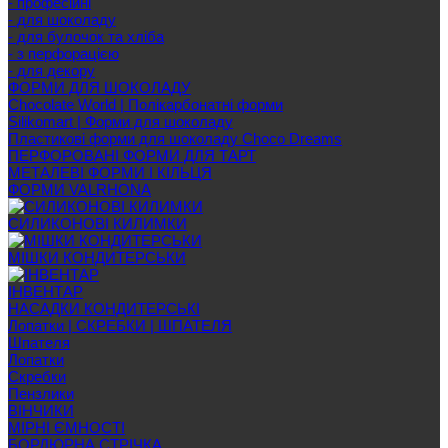
- професійні
- для шоколаду
- для булочок та хліба
- з перфорацією
- для декору
ФОРМИ ДЛЯ ШОКОЛАДУ
Chocolate World | Полікарбонатні форми
Silikomart | Форми для шоколаду
Пластикові форми для шоколаду Choco Dreams
ПЕРФОРОВАНІ ФОРМИ ДЛЯ ТАРТ
МЕТАЛЕВІ ФОРМИ І КІЛЬЦЯ
ФОРМИ VALRHONA
СИЛИКОНОВІ КИЛИМКИ
МІШКИ КОНДИТЕРСЬКИ
ІНВЕНТАР
НАСАДКИ КОНДИТЕРСЬКІ
Лопатки | СКРЕБКИ | ШПАТЕЛЯ
Шпателя
Лопатки
Скребки
Пензлики
ВІНЧИКИ
МІРНІ ЄМНОСТІ
БОРДЮРНА СТРІЧКА