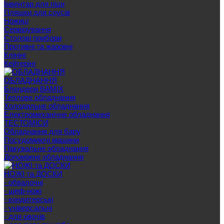
Інвентар для піци
Пляшки для соусів
Ножиці
Сервірування
Cтолові прибори
Противні та жаровні
Клінінг
Кейтерінг
ОБЛАДНАННЯ
Блендери BAMIX
Теплове обладнання
Холодильне обладнання
Електромеханічне обладнання
ТЕСТОМІСИ
Обладнання для бару
Посудомиючі машини
Пакувальне обладнання
Допоміжне обладнання
НОЖІ та ДОСКИ
- обвалочні
- шеф-ножі
- кондитерські
- універсальні
- для овочів