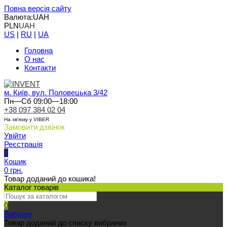
Повна версія сайту
Валюта:
UAH
PLN
UAH
US
|
RU
|
UA
Головна
О нас
Контакти
м. Київ, вул. Половецька 3/42
Пн—Сб 09:00—18:00
+38 097 384 02 04
На зв'язку у VIBER
Замовити дзвінок
Увійти
Реєстрація
0
Кошик
0 грн.
Товар доданий до кошика!
Каталог товарів
0
Вибрані
Товар доданий до списку вибраних