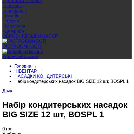
- для тіста та хліба
- японські
- спеціальні
- філейні
- тесаки
- аксесуари
- для риби
ОБРОБНІ ДОШКИ HACCP
ГАСТРОЄМНОСТІ
Афганські казани
Головна
→
ІНВЕНТАР
→
НАСАДКИ КОНДИТЕРСЬКІ
→
Набір кондитерських насадок BIG SIZE 12 шт, BOSPL 1
Друк
Набір кондитерських насадок
BIG SIZE 12 шт, BOSPL 1
0 грн.
У обране