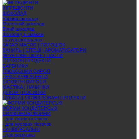
ІНГРЕДІЄНТИ
ШОКОЛАД
Чорний шоколад
Молочний шоколад
Білий шоколад
Шоколад зі смаком
Глазур шоколадна
КАКАО МАСЛО | ПОРОШОК
ВАНИЛЬ | СПЕЦІЇ | АРОМАТИЗАТОРИ
ФРУКТОВЕ ПЮРЕ | ПАСТИ
ГОРІХОВІ ПРОДУКТИ
БАРВНИКИ
ГЛЮКОЗНИЙ СИРОП
ТЕКСТУРНІ АГЕНТИ
БІСКВІТНІ ВИРОБИ
МАСТІКА | НАЧИНКИ
ДЕКОР | ПОСИПКИ
ЦУКАТИ | ЛІОФІЛІЗОВАНІ ПРОДУКТИ
ФОРМИ КОНДИТЕРСЬКІ
СИЛІКОНОВІ ФОРМИ
- для тортів та кексів
- для мусових тістечок
- УНІВЕРСАЛЬНІ
- для морозива