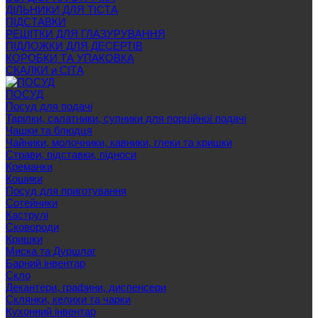
ДІЛЬНИКИ ДЛЯ ТІСТА
ПІДСТАВКИ
РЕШІТКИ ДЛЯ ГЛАЗУРУВАННЯ
ПІДЛОЖКИ ДЛЯ ДЕСЕРТІВ
КОРОБКИ ТА УПАКОВКА
СКАЛКИ и СІТА
ПОСУД
Посуд для подачі
Тарілки, салатники, супники для порційної подачі
Чашки та блюдця
Чайники, молочники, кавники, глеки та кришки
Страви, підставки, підноси
Креманки
Кошики
Посуд для приготування
Сотейники
Каструлі
Сковороди
Кришки
Миска та Дуршлаг
Барний інвентар
Скло
Декантери, графини, диспенсери
Склянки, келихи та чарки
Кухонний інвентар