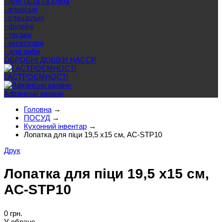
- для тіста та хліба
- японські
- спеціальні
- філейні
- тесаки
- аксесуари
- для риби
ОБРОБНІ ДОШКИ HACCP
ГАСТРОЄМНОСТІ
Афганські казани
Головна
→
ПОСУД
→
Кухонний інвентар
→
Лопатка для піци 19,5 х15 см, AC-STP10
Друк
Лопатка для піци 19,5 х15 см,
AC-STP10
0 грн.
У обране