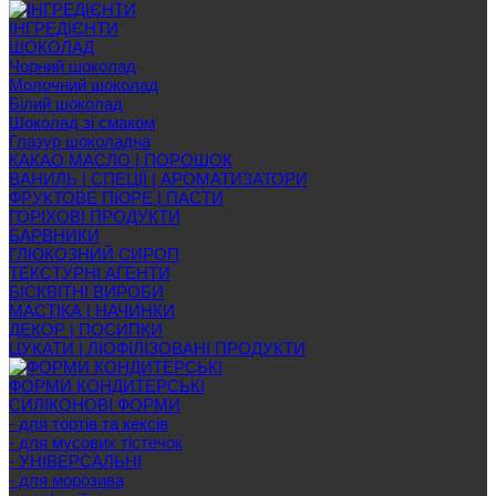
ІНГРЕДІЄНТИ
ШОКОЛАД
Чорний шоколад
Молочний шоколад
Білий шоколад
Шоколад зі смаком
Глазур шоколадна
КАКАО МАСЛО | ПОРОШОК
ВАНИЛЬ | СПЕЦІЇ | АРОМАТИЗАТОРИ
ФРУКТОВЕ ПЮРЕ | ПАСТИ
ГОРІХОВІ ПРОДУКТИ
БАРВНИКИ
ГЛЮКОЗНИЙ СИРОП
ТЕКСТУРНІ АГЕНТИ
БІСКВІТНІ ВИРОБИ
МАСТІКА | НАЧИНКИ
ДЕКОР | ПОСИПКИ
ЦУКАТИ | ЛІОФІЛІЗОВАНІ ПРОДУКТИ
ФОРМИ КОНДИТЕРСЬКІ
СИЛІКОНОВІ ФОРМИ
- для тортів та кексів
- для мусових тістечок
- УНІВЕРСАЛЬНІ
- для морозива