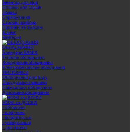
Інвентар для піци
Пляшки для соусів
Ножиці
Сервірування
Cтолові прибори
Противні та жаровні
Клінінг
Кейтерінг
ОБЛАДНАННЯ
Блендери BAMIX
Теплове обладнання
Холодильне обладнання
Електромеханічне обладнання
ТЕСТОМІСИ
Обладнання для бару
Посудомиючі машини
Пакувальне обладнання
Допоміжне обладнання
НОЖІ та ДОСКИ
- обвалочні
- шеф-ножі
- кондитерські
- універсальні
- для овочів