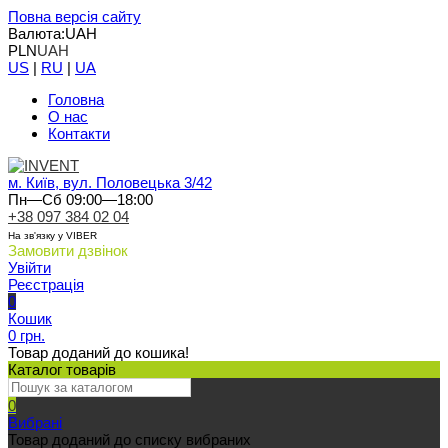
Повна версія сайту
Валюта:
UAH
PLN
UAH
US
|
RU
|
UA
Головна
О нас
Контакти
м. Київ, вул. Половецька 3/42
Пн—Сб 09:00—18:00
+38 097 384 02 04
На зв'язку у VIBER
Замовити дзвінок
Увійти
Реєстрація
0
Кошик
0 грн.
Товар доданий до кошика!
Каталог товарів
0
Вибрані
Товар доданий до списку вибраних