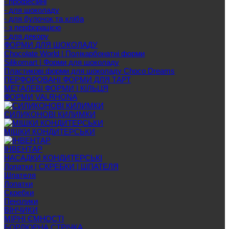
- професійні
- для шоколаду
- для булочок та хліба
- з перфорацією
- для декору
ФОРМИ ДЛЯ ШОКОЛАДУ
Chocolate World | Полікарбонатні форми
Silikomart | Форми для шоколаду
Пластикові форми для шоколаду Choco Dreams
ПЕРФОРОВАНІ ФОРМИ ДЛЯ ТАРТ
МЕТАЛЕВІ ФОРМИ І КІЛЬЦЯ
ФОРМИ VALRHONA
СИЛИКОНОВІ КИЛИМКИ
МІШКИ КОНДИТЕРСЬКИ
ІНВЕНТАР
НАСАДКИ КОНДИТЕРСЬКІ
Лопатки | СКРЕБКИ | ШПАТЕЛЯ
Шпателя
Лопатки
Скребки
Пензлики
ВІНЧИКИ
МІРНІ ЄМНОСТІ
БОРДЮРНА СТРІЧКА