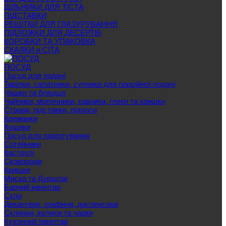
ДІЛЬНИКИ ДЛЯ ТІСТА
ПІДСТАВКИ
РЕШІТКИ ДЛЯ ГЛАЗУРУВАННЯ
ПІДЛОЖКИ ДЛЯ ДЕСЕРТІВ
КОРОБКИ ТА УПАКОВКА
СКАЛКИ и СІТА
ПОСУД
Посуд для подачі
Тарілки, салатники, супники для порційної подачі
Чашки та блюдця
Чайники, молочники, кавники, глеки та кришки
Страви, підставки, підноси
Креманки
Кошики
Посуд для приготування
Сотейники
Каструлі
Сковороди
Кришки
Миска та Дуршлаг
Барний інвентар
Скло
Декантери, графини, диспенсери
Склянки, келихи та чарки
Кухонний інвентар