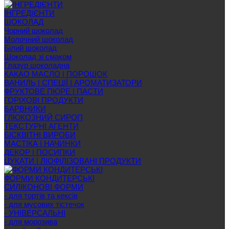
ІНГРЕДІЄНТИ
ШОКОЛАД
Чорний шоколад
Молочний шоколад
Білий шоколад
Шоколад зі смаком
Глазур шоколадна
КАКАО МАСЛО | ПОРОШОК
ВАНИЛЬ | СПЕЦІЇ | АРОМАТИЗАТОРИ
ФРУКТОВЕ ПЮРЕ | ПАСТИ
ГОРІХОВІ ПРОДУКТИ
БАРВНИКИ
ГЛЮКОЗНИЙ СИРОП
ТЕКСТУРНІ АГЕНТИ
БІСКВІТНІ ВИРОБИ
МАСТІКА | НАЧИНКИ
ДЕКОР | ПОСИПКИ
ЦУКАТИ | ЛІОФІЛІЗОВАНІ ПРОДУКТИ
ФОРМИ КОНДИТЕРСЬКІ
СИЛІКОНОВІ ФОРМИ
- для тортів та кексів
- для мусових тістечок
- УНІВЕРСАЛЬНІ
- для морозива