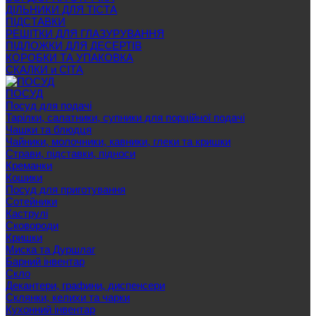
ДІЛЬНИКИ ДЛЯ ТІСТА
ПІДСТАВКИ
РЕШІТКИ ДЛЯ ГЛАЗУРУВАННЯ
ПІДЛОЖКИ ДЛЯ ДЕСЕРТІВ
КОРОБКИ ТА УПАКОВКА
СКАЛКИ и СІТА
ПОСУД
Посуд для подачі
Тарілки, салатники, супники для порційної подачі
Чашки та блюдця
Чайники, молочники, кавники, глеки та кришки
Страви, підставки, підноси
Креманки
Кошики
Посуд для приготування
Сотейники
Каструлі
Сковороди
Кришки
Миска та Дуршлаг
Барний інвентар
Скло
Декантери, графини, диспенсери
Склянки, келихи та чарки
Кухонний інвентар