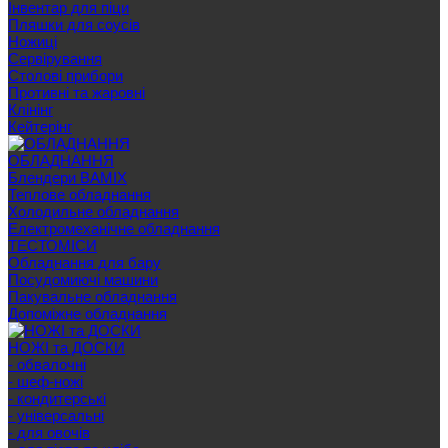
Інвентар для піци
Пляшки для соусів
Ножиці
Сервірування
Cтолові прибори
Противні та жаровні
Клінінг
Кейтерінг
ОБЛАДНАННЯ
Блендери BAMIX
Теплове обладнання
Холодильне обладнання
Електромеханічне обладнання
ТЕСТОМІСИ
Обладнання для бару
Посудомиючі машини
Пакувальне обладнання
Допоміжне обладнання
НОЖІ та ДОСКИ
- обвалочні
- шеф-ножі
- кондитерські
- універсальні
- для овочів