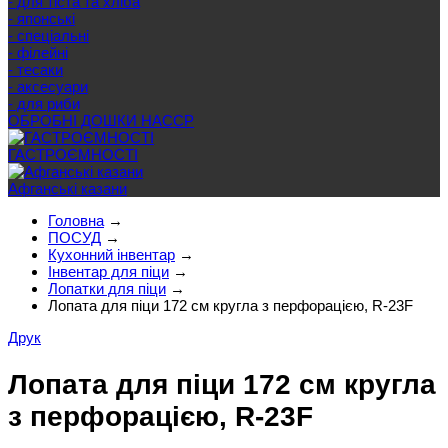
- для тіста та хліба
- японські
- спеціальні
- філейні
- тесаки
- аксесуари
- для риби
ОБРОБНІ ДОШКИ HACCP
ГАСТРОЄМНОСТІ
Афганські казани
Головна
→
ПОСУД
→
Кухонний інвентар
→
Інвентар для піци
→
Лопатки для піци
→
Лопата для піци 172 см кругла з перфорацією, R-23F
Друк
Лопата для піци 172 см кругла
з перфорацією, R-23F