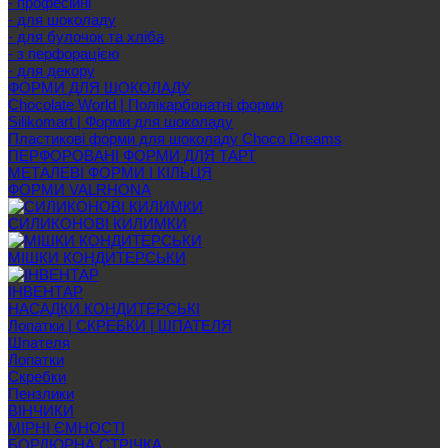
- професійні
- для шоколаду
- для булочок та хліба
- з перфорацією
- для декору
ФОРМИ ДЛЯ ШОКОЛАДУ
Chocolate World | Полікарбонатні форми
Silikomart | Форми для шоколаду
Пластикові форми для шоколаду Choco Dreams
ПЕРФОРОВАНІ ФОРМИ ДЛЯ ТАРТ
МЕТАЛЕВІ ФОРМИ І КІЛЬЦЯ
ФОРМИ VALRHONA
СИЛИКОНОВІ КИЛИМКИ
МІШКИ КОНДИТЕРСЬКИ
ІНВЕНТАР
НАСАДКИ КОНДИТЕРСЬКІ
Лопатки | СКРЕБКИ | ШПАТЕЛЯ
Шпателя
Лопатки
Скребки
Пензлики
ВІНЧИКИ
МІРНІ ЄМНОСТІ
БОРДЮРНА СТРІЧКА