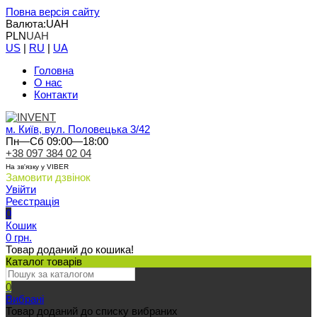
Повна версія сайту
Валюта:
UAH
PLN
UAH
US
|
RU
|
UA
Головна
О нас
Контакти
м. Київ, вул. Половецька 3/42
Пн—Сб 09:00—18:00
+38 097 384 02 04
На зв'язку у VIBER
Замовити дзвінок
Увійти
Реєстрація
0
Кошик
0 грн.
Товар доданий до кошика!
Каталог товарів
0
Вибрані
Товар доданий до списку вибраних