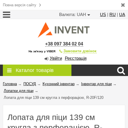
Повна версія сайту
Валюта:
UAH
US
|
RU
|
UA
+38 097 384 02 04
Замовити дзвінок
На зв'язку у VIBER
Увійти
Реєстрація
Каталог товарів
Головна
→
ПОСУД
→
Кухонний інвентар
→
Інвентар для піци
→
Лопатки для піци
→
Лопата для піци 139 см кругла з перфорацією, R-20F/120
Лопата для піци 139 см
кругла з перфорацією, R-