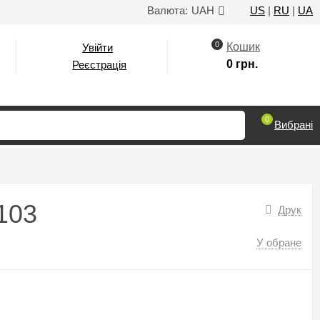
Валюта:
UAH
US
|
RU
|
UA
0
Кошик
Увійти
0 грн.
Реєстрація
0
Вибрані
103
Друк
У обране