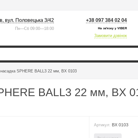
їв, вул. Половецька 3/42
+38 097 384 02 04
Пн—Сб 09:00—18:00
На зв'язку у VIBER
Замовити дзвінок
 насадка SPHERE BALL3 22 мм, BX 0103
SPHERE BALL3 22 мм, BX 0
BX 0103
Артикул: