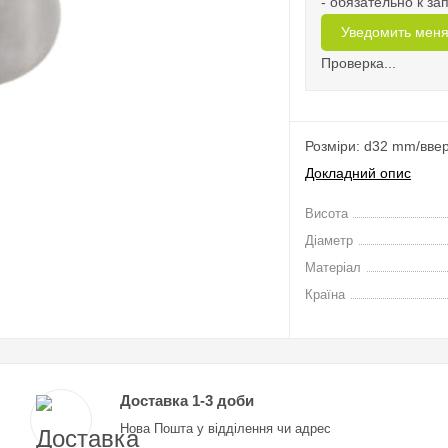
- обязательно к з
Проверка...
Розміри: d32 mm/вве
Докладний опис
Висота
Діаметр
Матеріал
Країна
Доставка 1-3 доби
Нова Пошта у відділення чи адрес