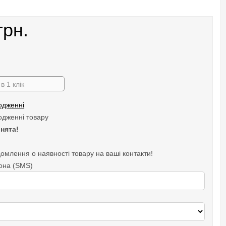
грн.
в 1 клік
одженні
одженні товару
нята!
омлення о наявності товару на ваші контакти!
она (SMS)