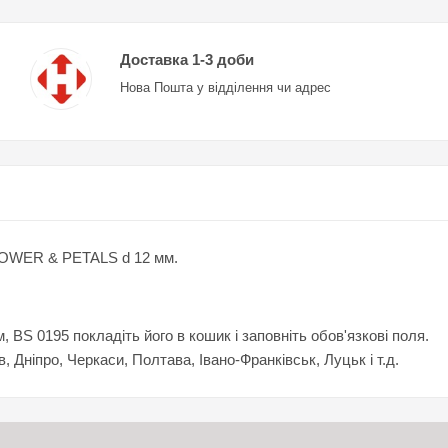
Доставка 1-3 доби
Нова Пошта у відділення чи адрес
FLOWER & PETALS d 12 мм.
 0195 покладіть його в кошик і заповніть обов'язкові поля.
в, Дніпро, Черкаси, Полтава, Івано-Франківськ, Луцьк і т.д.