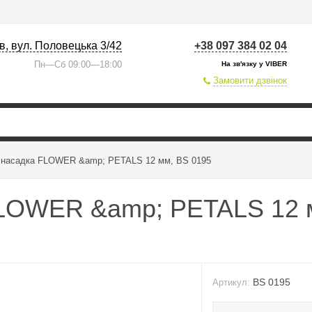
їв, вул. Половецька 3/42
+38 097 384 02 04
Пн—Сб 09:00—18:00
На зв'язку у VIBER
Замовити дзвінок
 насадка FLOWER &amp; PETALS 12 мм, BS 0195
FLOWER &amp; PETALS 12 
BS 0195
Артикул: