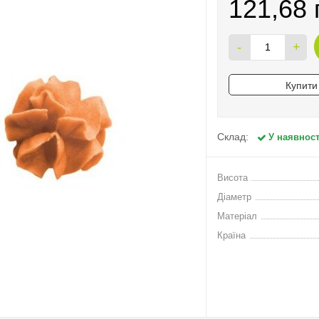
121,68 
-
+
Купити 
Склад:
У наявност
Висота
Діаметр
Матеріал
Країна