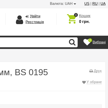
Валюта:
UAH
US
|
RU
|
UA
0
Кошик
Увійти
0 грн.
Реєстрація
0
Вибрані
мм, BS 0195
Друк
У обране