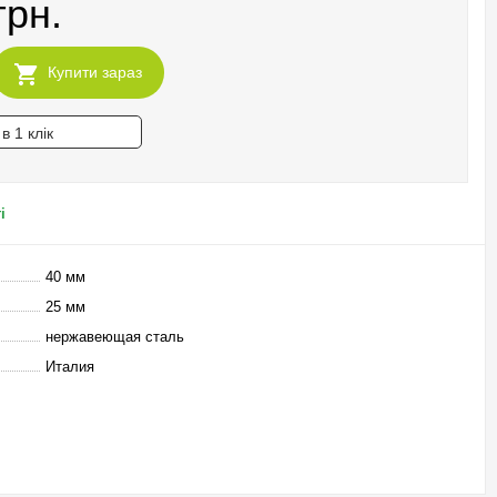
грн.
Купити зараз
в 1 клік
і
40 мм
25 мм
нержавеющая сталь
Италия