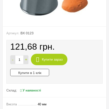
BX 0123
Артикул:
121,68 грн.
-
+
Купити зараз
Купити в 1 клік
Склад:
У наявності
Висота
40 мм