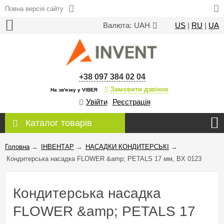
Повна версія сайту
Валюта:
UAH
US
|
RU
|
UA
+38 097 384 02 04
Замовити дзвінок
На зв'язку у VIBER
Увійти
Реєстрація
Каталог товарів
Головна
→
ІНВЕНТАР
→
НАСАДКИ КОНДИТЕРСЬКІ
→
Кондитерська насадка FLOWER &amp; PETALS 17 мм, BX 0123
Кондитерська насадка
FLOWER &amp; PETALS 17