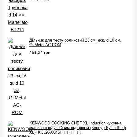
Дільник для тесту роликовий 23 см, н/ж, d 10 см,
Gi.Metal AC-ROM
461,24 грн.
KENWOOD COOKING CHEF XL Induction кухонна
машина з індукційним підігрівом (Кенвуд Кукін Шеф
XL), KCL95.004SI