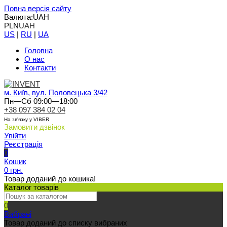
Повна версія сайту
Валюта:
UAH
PLN
UAH
US
|
RU
|
UA
Головна
О нас
Контакти
м. Київ, вул. Половецька 3/42
Пн—Сб 09:00—18:00
+38 097 384 02 04
На зв'язку у VIBER
Замовити дзвінок
Увійти
Реєстрація
0
Кошик
0 грн.
Товар доданий до кошика!
Каталог товарів
0
Вибрані
Товар доданий до списку вибраних