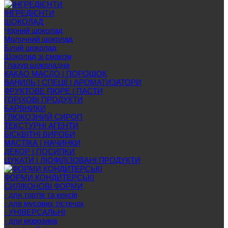
ІНГРЕДІЄНТИ
ШОКОЛАД
Чорний шоколад
Молочний шоколад
Білий шоколад
Шоколад зі смаком
Глазур шоколадна
КАКАО МАСЛО | ПОРОШОК
ВАНИЛЬ | СПЕЦІЇ | АРОМАТИЗАТОРИ
ФРУКТОВЕ ПЮРЕ | ПАСТИ
ГОРІХОВІ ПРОДУКТИ
БАРВНИКИ
ГЛЮКОЗНИЙ СИРОП
ТЕКСТУРНІ АГЕНТИ
БІСКВІТНІ ВИРОБИ
МАСТІКА | НАЧИНКИ
ДЕКОР | ПОСИПКИ
ЦУКАТИ | ЛІОФІЛІЗОВАНІ ПРОДУКТИ
ФОРМИ КОНДИТЕРСЬКІ
СИЛІКОНОВІ ФОРМИ
- для тортів та кексів
- для мусових тістечок
- УНІВЕРСАЛЬНІ
- для морозива