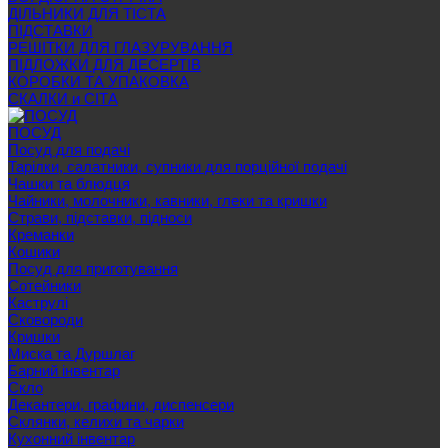
ДІЛЬНИКИ ДЛЯ ТІСТА
ПІДСТАВКИ
РЕШІТКИ ДЛЯ ГЛАЗУРУВАННЯ
ПІДЛОЖКИ ДЛЯ ДЕСЕРТІВ
КОРОБКИ ТА УПАКОВКА
СКАЛКИ и СІТА
ПОСУД
Посуд для подачі
Тарілки, салатники, супники для порційної подачі
Чашки та блюдця
Чайники, молочники, кавники, глеки та кришки
Страви, підставки, підноси
Креманки
Кошики
Посуд для приготування
Сотейники
Каструлі
Сковороди
Кришки
Миска та Дуршлаг
Барний інвентар
Скло
Декантери, графини, диспенсери
Склянки, келихи та чарки
Кухонний інвентар