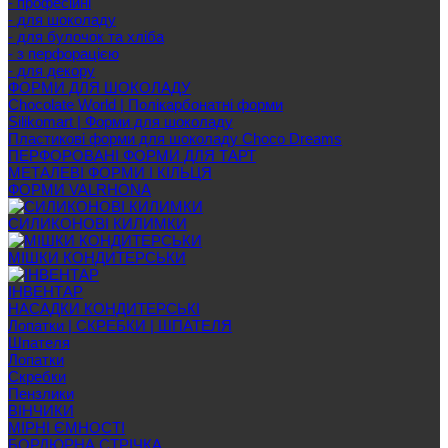
- професійні
- для шоколаду
- для булочок та хліба
- з перфорацією
- для декору
ФОРМИ ДЛЯ ШОКОЛАДУ
Chocolate World | Полікарбонатні форми
Silikomart | Форми для шоколаду
Пластикові форми для шоколаду Choco Dreams
ПЕРФОРОВАНІ ФОРМИ ДЛЯ ТАРТ
МЕТАЛЕВІ ФОРМИ І КІЛЬЦЯ
ФОРМИ VALRHONA
СИЛИКОНОВІ КИЛИМКИ
МІШКИ КОНДИТЕРСЬКИ
ІНВЕНТАР
НАСАДКИ КОНДИТЕРСЬКІ
Лопатки | СКРЕБКИ | ШПАТЕЛЯ
Шпателя
Лопатки
Скребки
Пензлики
ВІНЧИКИ
МІРНІ ЄМНОСТІ
БОРДЮРНА СТРІЧКА