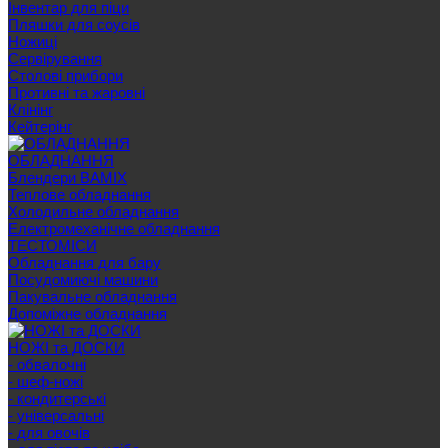
Інвентар для піци
Пляшки для соусів
Ножиці
Сервірування
Cтолові прибори
Противні та жаровні
Клінінг
Кейтерінг
ОБЛАДНАННЯ
Блендери BAMIX
Теплове обладнання
Холодильне обладнання
Електромеханічне обладнання
ТЕСТОМІСИ
Обладнання для бару
Посудомиючі машини
Пакувальне обладнання
Допоміжне обладнання
НОЖІ та ДОСКИ
- обвалочні
- шеф-ножі
- кондитерські
- універсальні
- для овочів