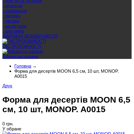
- для тіста та хліба
- японські
- спеціальні
- філейні
- тесаки
- аксесуари
- для риби
ОБРОБНІ ДОШКИ HACCP
ГАСТРОЄМНОСТІ
Афганські казани
Головна
→
Форма для десертів MOON 6,5 см, 10 шт, MONOP.
A0015
Друк
Форма для десертів MOON 6,5
см, 10 шт, MONOP. A0015
0 грн.
У обране