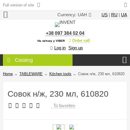
Full version of site
Currency:
UAH
US
|
RU
|
UA
+38 097 384 02 04
Order call
На зв'язку у VIBER
Log in
Sign up
Catalog
Home
→
TABLEWARE
→
Kitchen tools
→
Совок н/ж, 230 мл, 610820
Совок н/ж, 230 мл, 610820
To favorites