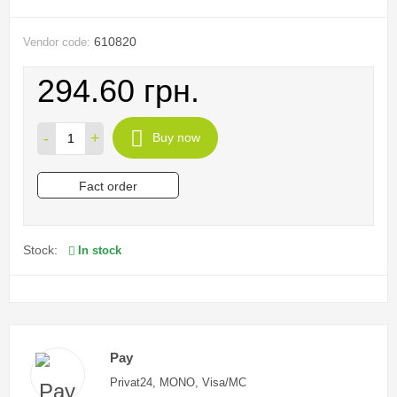
610820
Vendor code:
294.60 грн.
-
+
Buy now
Fact order
Stock:
In stock
Pay
Privat24, MONO, Visa/MC