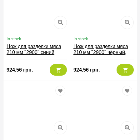
In stock
In stock
Нож для разделки мяса
Нож для разделки мяса
210 мм "2900" синий,
210 мм "2900" чёрный,
291723
291725
924.56 грн.
924.56 грн.