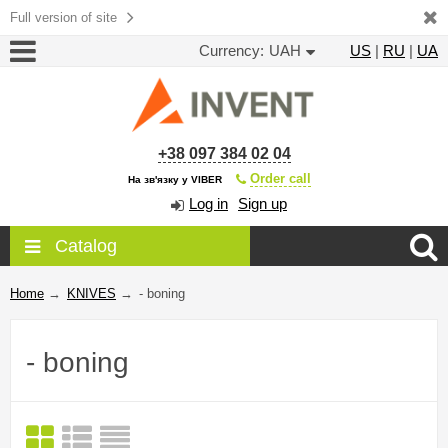
Full version of site
Currency:
UAH
US
|
RU
|
UA
+38 097 384 02 04
Order call
На зв'язку у VIBER
Log in
Sign up
Catalog
Home
→
KNIVES
→
- boning
- boning