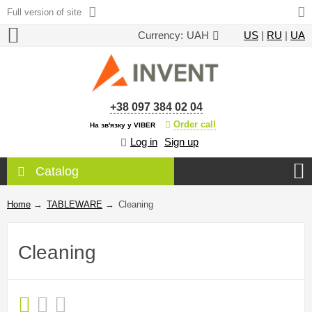
Full version of site
Currency:
UAH
US
|
RU
|
UA
+38 097 384 02 04
Order call
На зв'язку у VIBER
Log in
Sign up
Catalog
Home
→
TABLEWARE
→
Сleaning
Сleaning