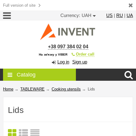
Full version of site
Currency:
UAH
US
|
RU
|
UA
+38 097 384 02 04
Order call
На зв'язку у VIBER
Log in
Sign up
Catalog
Home
→
TABLEWARE
→
Cooking utensils
→
Lids
Lids