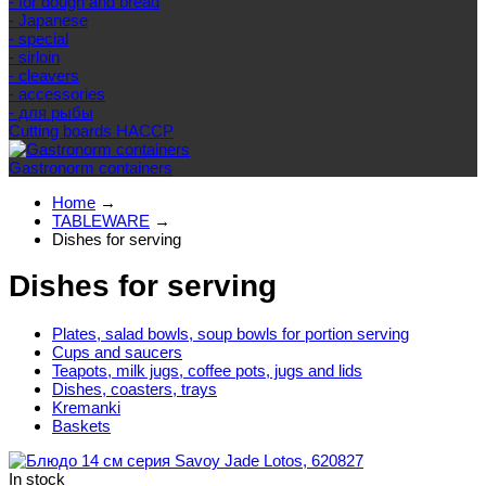
- for dough and bread
- Japanese
- special
- sirloin
- cleavers
- accessories
- для рыбы
Cutting boards HACCP
Gastronorm containers
Home
→
TABLEWARE
→
Dishes for serving
Dishes for serving
Plates, salad bowls, soup bowls for portion serving
Cups and saucers
Teapots, milk jugs, coffee pots, jugs and lids
Dishes, coasters, trays
Kremanki
Baskets
In stock