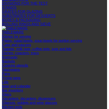
DIVISIONS FOR THE TEST
STANDS
GRATES FOR GLAZING
SUBSTRATES FOR DESSERTS
BOXES & PACKAGING
ROLLING RINGS AND SIEVE
TABLEWARE
Dishes for serving
Plates, salad bowls, soup bowls for portion serving
Cups and saucers
Teapots, milk jugs, coffee pots, jugs and lids
Dishes, coasters, trays
Kremanki
Baskets
Cooking utensils
Saucepans
Pans
Frying pans
Lids
bowl and colander
Bar inventory
Glass
Decanters, decanters, dispensers
Glasses, goblets and wine glasses
Kitchen tools