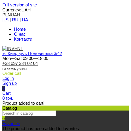
Full version of site
Currency:
UAH
PLN
UAH
US
|
RU
|
UA
Home
О нас
Контакти
м. Київ, вул. Половецька 3/42
Mon—Sat 09:00—18:00
+38 097 384 02 04
На зв'язку у VIBER
Order call
Log in
Sign up
0
Cart
0 грн.
Product added to cart!
Catalog
0
Favorites
The product has been added to favorites