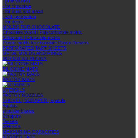
- professional
- for chocolate
- for buns and bread
- with perforation
- for decor
MOLDS FOR CHOCOLATE
Chocolate World | Polycarbonate molds
Silikomart | Chocolate molds
Plastic molds for chocolate Choco Dreams
PERFORATED TART SHEETS
METAL MOLDS AND RINGS
ФОРМИ VALRHONA
SILICONE MATS
PASTRY BAGS
UTENSILS
PASTRY NOZZLES
SHOVEL | SCRAPER | spatula
Spatula
shoulder blades
Scrapers
Tassels
WHISKS
MEASURING CAPACITIES
BORDER TAPE