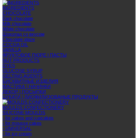
INGREDIENTS
CHOCOLATE
Dark chocolate
Milk chocolate
White chocolate
Шоколад со вкусом
Chocolate glaze
COCOA OIL
VANILLA
ФРУКТОВОЕ ПЮРЕ | ПАСТЫ
NUT PRODUCTS
DYES
GLUCOSE SYRUP
GELTING AGENTS
БИСКВИТНЫЕ ИЗДЕЛИЯ
МАСТИКА | НАЧИНКИ
ДЕКОР | ПОСЫПКИ
ЦУКАТИ | ЛИОФИЛИЗОВАНЫЕ ПРОДУКТЫ
MOULDS CONFECTIONERY
SILICONE MOULDS
- for cakes and cupcakes
- for mousse cakes
- UNIVERSAL
- for ice cream