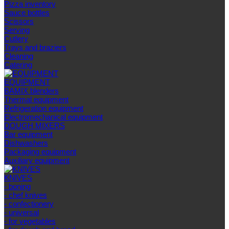
Pizza inventory
Sauce bottles
Scissors
Serving
Cutlery
Trays and braziers
Сleaning
Catering
EQUIPMENT
BAMIX blenders
Thermal equipment
Refrigeration equipment
Electromechanical equipment
DOUGH MIXERS
Bar equipment
Dishwashers
Packaging equipment
Auxiliary equipment
KNIVES
- boning
- chef knives
- confectionery
- universal
- for vegetables