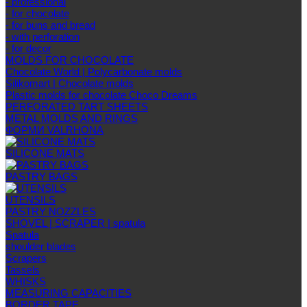
- professional
- for chocolate
- for buns and bread
- with perforation
- for decor
MOLDS FOR CHOCOLATE
Chocolate World | Polycarbonate molds
Silikomart | Chocolate molds
Plastic molds for chocolate Choco Dreams
PERFORATED TART SHEETS
METAL MOLDS AND RINGS
ФОРМИ VALRHONA
SILICONE MATS
PASTRY BAGS
UTENSILS
PASTRY NOZZLES
SHOVEL | SCRAPER | spatula
Spatula
shoulder blades
Scrapers
Tassels
WHISKS
MEASURING CAPACITIES
BORDER TAPE