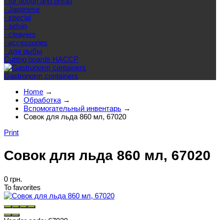
- for dough and bread
- Japanese
- special
- sirloin
- cleavers
- accessories
- для рыбы
Cutting boards HACCP
Gastronorm containers
Home
→
Обработка
→
Вспомогательный инвентарь
→
Совок для льда 860 мл, 67020
Print
Совок для льда 860 мл, 67020
0 грн.
To favorites