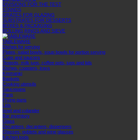
DIVISIONS FOR THE TEST
STANDS
GRATES FOR GLAZING
SUBSTRATES FOR DESSERTS
BOXES & PACKAGING
ROLLING RINGS AND SIEVE
TABLEWARE
Dishes for serving
Plates, salad bowls, soup bowls for portion serving
Cups and saucers
Teapots, milk jugs, coffee pots, jugs and lids
Dishes, coasters, trays
Kremanki
Baskets
Cooking utensils
Saucepans
Pans
Frying pans
Lids
bowl and colander
Bar inventory
Glass
Decanters, decanters, dispensers
Glasses, goblets and wine glasses
Kitchen tools