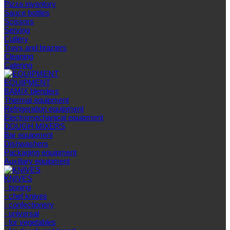
Pizza inventory
Sauce bottles
Scissors
Serving
Cutlery
Trays and braziers
Сleaning
Catering
EQUIPMENT
BAMIX blenders
Thermal equipment
Refrigeration equipment
Electromechanical equipment
DOUGH MIXERS
Bar equipment
Dishwashers
Packaging equipment
Auxiliary equipment
KNIVES
- boning
- chef knives
- confectionery
- universal
- for vegetables