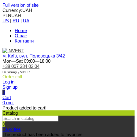
Full version of site
Currency:
UAH
PLN
UAH
US
|
RU
|
UA
Home
О нас
Контакти
м. Київ, вул. Половецька 3/42
Mon—Sat 09:00—18:00
+38 097 384 02 04
На зв'язку у VIBER
Order call
Log in
Sign up
0
Cart
0 грн.
Product added to cart!
Catalog
0
Favorites
The product has been added to favorites