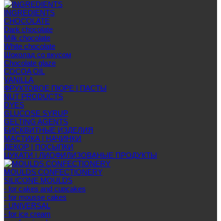
INGREDIENTS
CHOCOLATE
Dark chocolate
Milk chocolate
White chocolate
Шоколад со вкусом
Chocolate glaze
COCOA OIL
VANILLA
ФРУКТОВОЕ ПЮРЕ | ПАСТЫ
NUT PRODUCTS
DYES
GLUCOSE SYRUP
GELTING AGENTS
БИСКВИТНЫЕ ИЗДЕЛИЯ
МАСТИКА | НАЧИНКИ
ДЕКОР | ПОСЫПКИ
ЦУКАТИ | ЛИОФИЛИЗОВАНЫЕ ПРОДУКТЫ
MOULDS CONFECTIONERY
SILICONE MOULDS
- for cakes and cupcakes
- for mousse cakes
- UNIVERSAL
- for ice cream