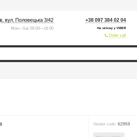
їв, вул. Половецька 3/42
+38 097 384 02 04
Mon—Sat 09:00—18:00
На зв'язку у VIBER
Order call
62959
Vendor code: