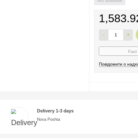
Not available
1,583.9
-
+
Fact
Повідомити о надх
Delivery 1-3 days
Nova Poshta