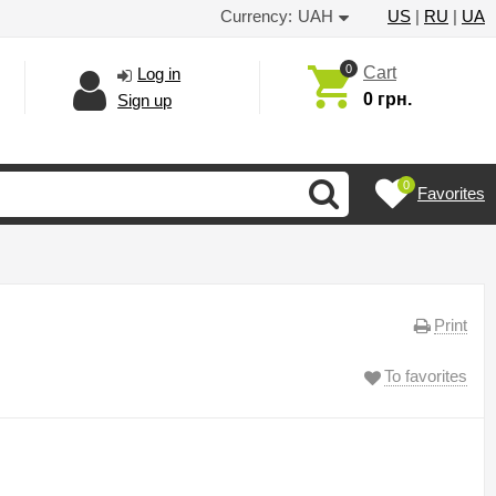
Currency:
UAH
US
|
RU
|
UA
0
Cart
Log in
0 грн.
Sign up
0
Favorites
Print
To favorites