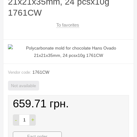
21x21x35mm, 24 pcsx10g
1761CW
To favorites
1761CW
Vendor code:
Not available
659.71 грн.
-
+
Fact order