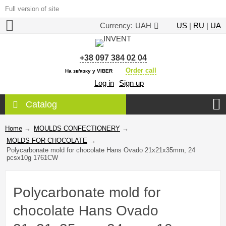
Full version of site
Currency:
UAH
US
|
RU
|
UA
+38 097 384 02 04
Order call
На зв'язку у VIBER
Log in
Sign up
Catalog
Home
→
MOULDS CONFECTIONERY
→
MOLDS FOR CHOCOLATE
→
Polycarbonate mold for chocolate Hans Ovado 21x21x35mm, 24
pcsx10g 1761CW
Polycarbonate mold for
chocolate Hans Ovado