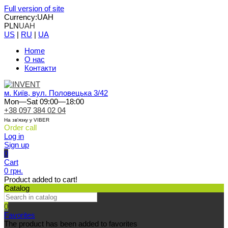
Full version of site
Currency:
UAH
PLN
UAH
US
|
RU
|
UA
Home
О нас
Контакти
м. Київ, вул. Половецька 3/42
Mon—Sat 09:00—18:00
+38 097 384 02 04
На зв'язку у VIBER
Order call
Log in
Sign up
0
Cart
0 грн.
Product added to cart!
Catalog
0
Favorites
The product has been added to favorites