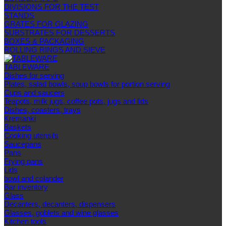
DIVISIONS FOR THE TEST
STANDS
GRATES FOR GLAZING
SUBSTRATES FOR DESSERTS
BOXES & PACKAGING
ROLLING RINGS AND SIEVE
TABLEWARE
Dishes for serving
Plates, salad bowls, soup bowls for portion serving
Cups and saucers
Teapots, milk jugs, coffee pots, jugs and lids
Dishes, coasters, trays
Kremanki
Baskets
Cooking utensils
Saucepans
Pans
Frying pans
Lids
bowl and colander
Bar inventory
Glass
Decanters, decanters, dispensers
Glasses, goblets and wine glasses
Kitchen tools