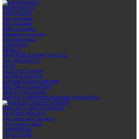
INGREDIENTS
CHOCOLATE
Dark chocolate
Milk chocolate
White chocolate
Шоколад со вкусом
Chocolate glaze
COCOA OIL
VANILLA
ФРУКТОВОЕ ПЮРЕ | ПАСТЫ
NUT PRODUCTS
DYES
GLUCOSE SYRUP
GELTING AGENTS
БИСКВИТНЫЕ ИЗДЕЛИЯ
МАСТИКА | НАЧИНКИ
ДЕКОР | ПОСЫПКИ
ЦУКАТИ | ЛИОФИЛИЗОВАНЫЕ ПРОДУКТЫ
MOULDS CONFECTIONERY
SILICONE MOULDS
- for cakes and cupcakes
- for mousse cakes
- UNIVERSAL
- for ice cream