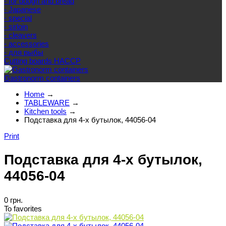
- for dough and bread
- Japanese
- special
- sirloin
- cleavers
- accessories
- для рыбы
Cutting boards HACCP
Gastronorm containers
Home
→
TABLEWARE
→
Kitchen tools
→
Подставка для 4-х бутылок, 44056-04
Print
Подставка для 4-х бутылок,
44056-04
0 грн.
To favorites