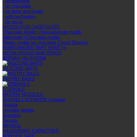
- professional
- for chocolate
- for buns and bread
- with perforation
- for decor
MOLDS FOR CHOCOLATE
Chocolate World | Polycarbonate molds
Silikomart | Chocolate molds
Plastic molds for chocolate Choco Dreams
PERFORATED TART SHEETS
METAL MOLDS AND RINGS
ФОРМИ VALRHONA
SILICONE MATS
PASTRY BAGS
UTENSILS
PASTRY NOZZLES
SHOVEL | SCRAPER | spatula
Spatula
shoulder blades
Scrapers
Tassels
WHISKS
MEASURING CAPACITIES
BORDER TAPE