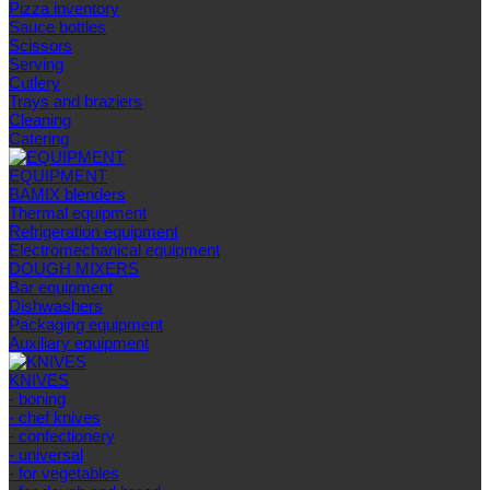
Pizza inventory
Sauce bottles
Scissors
Serving
Cutlery
Trays and braziers
Сleaning
Catering
EQUIPMENT
BAMIX blenders
Thermal equipment
Refrigeration equipment
Electromechanical equipment
DOUGH MIXERS
Bar equipment
Dishwashers
Packaging equipment
Auxiliary equipment
KNIVES
- boning
- chef knives
- confectionery
- universal
- for vegetables