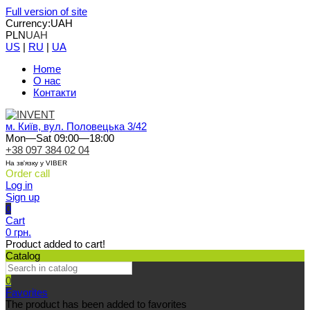
Full version of site
Currency:
UAH
PLN
UAH
US
|
RU
|
UA
Home
О нас
Контакти
м. Київ, вул. Половецька 3/42
Mon—Sat 09:00—18:00
+38 097 384 02 04
На зв'язку у VIBER
Order call
Log in
Sign up
0
Cart
0 грн.
Product added to cart!
Catalog
0
Favorites
The product has been added to favorites