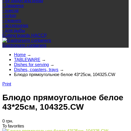
- for dough and bread
- Japanese
- special
- sirloin
- cleavers
- accessories
- для рыбы
Cutting boards HACCP
Gastronorm containers
Home
→
TABLEWARE
→
Dishes for serving
→
Dishes, coasters, trays
→
Блюдо прямоугольное белое 43*25см, 104325.CW
Print
Блюдо прямоугольное белое
43*25см, 104325.CW
0 грн.
To favorites