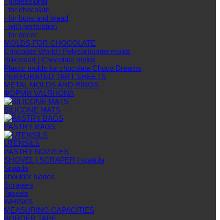
- professional
- for chocolate
- for buns and bread
- with perforation
- for decor
MOLDS FOR CHOCOLATE
Chocolate World | Polycarbonate molds
Silikomart | Chocolate molds
Plastic molds for chocolate Choco Dreams
PERFORATED TART SHEETS
METAL MOLDS AND RINGS
ФОРМИ VALRHONA
SILICONE MATS
PASTRY BAGS
UTENSILS
PASTRY NOZZLES
SHOVEL | SCRAPER | spatula
Spatula
shoulder blades
Scrapers
Tassels
WHISKS
MEASURING CAPACITIES
BORDER TAPE