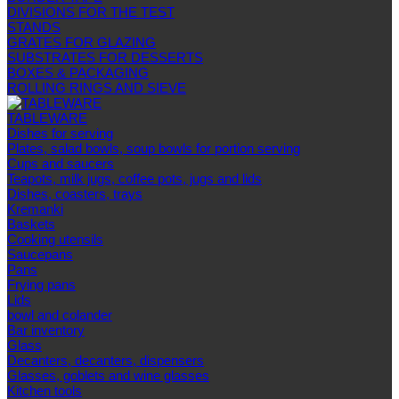
DIVISIONS FOR THE TEST
STANDS
GRATES FOR GLAZING
SUBSTRATES FOR DESSERTS
BOXES & PACKAGING
ROLLING RINGS AND SIEVE
TABLEWARE
Dishes for serving
Plates, salad bowls, soup bowls for portion serving
Cups and saucers
Teapots, milk jugs, coffee pots, jugs and lids
Dishes, coasters, trays
Kremanki
Baskets
Cooking utensils
Saucepans
Pans
Frying pans
Lids
bowl and colander
Bar inventory
Glass
Decanters, decanters, dispensers
Glasses, goblets and wine glasses
Kitchen tools