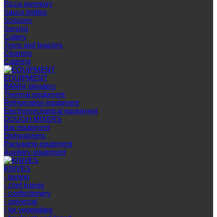
Pizza inventory
Sauce bottles
Scissors
Serving
Cutlery
Trays and braziers
Сleaning
Catering
EQUIPMENT
BAMIX blenders
Thermal equipment
Refrigeration equipment
Electromechanical equipment
DOUGH MIXERS
Bar equipment
Dishwashers
Packaging equipment
Auxiliary equipment
KNIVES
- boning
- chef knives
- confectionery
- universal
- for vegetables