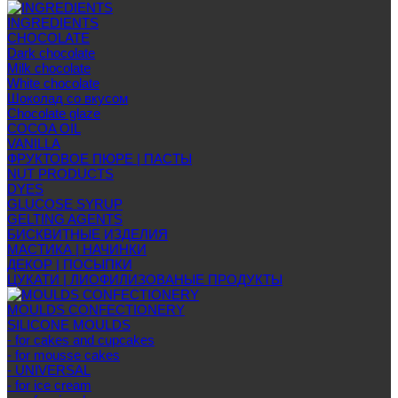
INGREDIENTS
CHOCOLATE
Dark chocolate
Milk chocolate
White chocolate
Шоколад со вкусом
Chocolate glaze
COCOA OIL
VANILLA
ФРУКТОВОЕ ПЮРЕ | ПАСТЫ
NUT PRODUCTS
DYES
GLUCOSE SYRUP
GELTING AGENTS
БИСКВИТНЫЕ ИЗДЕЛИЯ
МАСТИКА | НАЧИНКИ
ДЕКОР | ПОСЫПКИ
ЦУКАТИ | ЛИОФИЛИЗОВАНЫЕ ПРОДУКТЫ
MOULDS CONFECTIONERY
SILICONE MOULDS
- for cakes and cupcakes
- for mousse cakes
- UNIVERSAL
- for ice cream