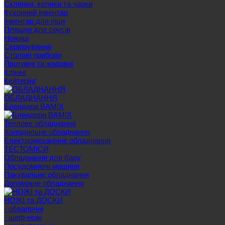
Склянки, келихи та чарки
Кухонний інвентар
Інвентар для піци
Пляшки для соусів
Ножиці
Сервірування
Cтолові прибори
Противні та жаровні
Клінінг
Кейтерінг
ОБЛАДНАННЯ
Блендери BAMIX
Теплове обладнання
Холодильне обладнання
Електромеханічне обладнання
ТЕСТОМІСИ
Обладнання для бару
Посудомиючі машини
Пакувальне обладнання
Допоміжне обладнання
НОЖІ та ДОСКИ
- обвалочні
- шеф-ножі