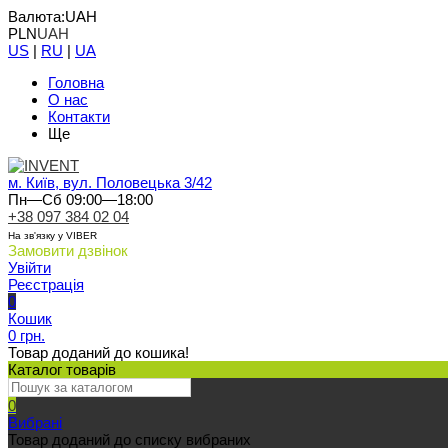
Валюта:
UAH
PLN
UAH
US
|
RU
|
UA
Головна
О нас
Контакти
Ще
м. Київ, вул. Половецька 3/42
Пн—Сб 09:00—18:00
+38 097 384 02 04
На зв'язку у VIBER
Замовити дзвінок
Увійти
Реєстрація
0
Кошик
0 грн.
Товар доданий до кошика!
Каталог товарів
0
Вибрані
Товар доданий до списку вибраних