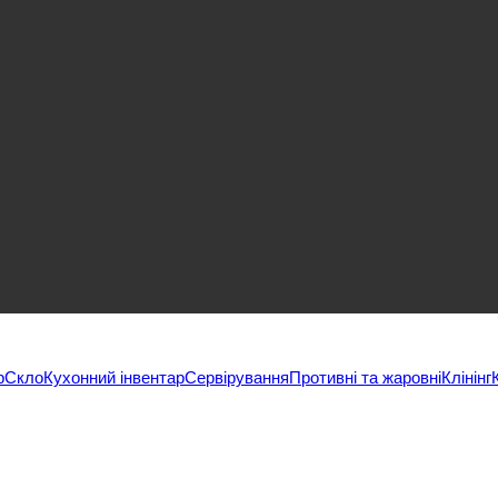
р
Скло
Кухонний інвентар
Сервірування
Противні та жаровні
Клінінг