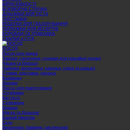
МІРНІ ЄМНОСТІ
БОРДЮРНА СТРІЧКА
ДІЛЬНИКИ ДЛЯ ТІСТА
ПІДСТАВКИ
РЕШІТКИ ДЛЯ ГЛАЗУРУВАННЯ
ПІДЛОЖКИ ДЛЯ ДЕСЕРТІВ
КОРОБКИ ТА УПАКОВКА
СКАЛКИ и СІТА
ПОСУД
Посуд для подачі
Тарілки, салатники, супники для порційної подачі
Чашки та блюдця
Чайники, молочники, кавники, глеки та кришки
Страви, підставки, підноси
Креманки
Кошики
Посуд для приготування
Сотейники
Каструлі
Сковороди
Кришки
Миска та Дуршлаг
Барний інвентар
Скло
Декантери, графини, диспенсери