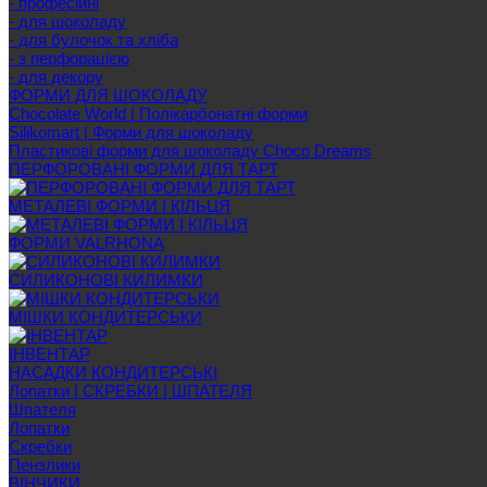
- професійні
- для шоколаду
- для булочок та хліба
- з перфорацією
- для декору
ФОРМИ ДЛЯ ШОКОЛАДУ
Chocolate World | Полікарбонатні форми
Silikomart | Форми для шоколаду
Пластикові форми для шоколаду Choco Dreams
ПЕРФОРОВАНІ ФОРМИ ДЛЯ ТАРТ
МЕТАЛЕВІ ФОРМИ І КІЛЬЦЯ
ФОРМИ VALRHONA
СИЛИКОНОВІ КИЛИМКИ
МІШКИ КОНДИТЕРСЬКИ
ІНВЕНТАР
НАСАДКИ КОНДИТЕРСЬКІ
Лопатки | СКРЕБКИ | ШПАТЕЛЯ
Шпателя
Лопатки
Скребки
Пензлики
ВІНЧИКИ