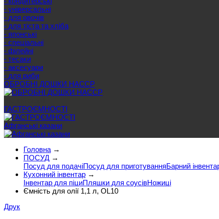
- кондитерські
- універсальні
- для овочів
- для тіста та хліба
- японські
- спеціальні
- філейні
- тесаки
- аксесуари
- для риби
ОБРОБНІ ДОШКИ HACCP
Ще категорії
ГАСТРОЄМНОСТІ
Афганські казани
Головна
→
ПОСУД
→
Посуд для подачі
Посуд для приготування
Барний інвента
Кухонний інвентар
→
Інвентар для піци
Пляшки для соусів
Ножиці
Ємність для олії 1,1 л, OL10
Друк