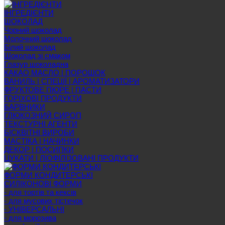
ІНГРЕДІЄНТИ
ШОКОЛАД
Чорний шоколад
Молочний шоколад
Білий шоколад
Шоколад зі смаком
Глазур шоколадна
КАКАО МАСЛО | ПОРОШОК
ВАНИЛЬ | СПЕЦІЇ | АРОМАТИЗАТОРИ
ФРУКТОВЕ ПЮРЕ | ПАСТИ
ГОРІХОВІ ПРОДУКТИ
БАРВНИКИ
ГЛЮКОЗНИЙ СИРОП
ТЕКСТУРНІ АГЕНТИ
БІСКВІТНІ ВИРОБИ
МАСТІКА | НАЧИНКИ
ДЕКОР | ПОСИПКИ
ЦУКАТИ | ЛІОФІЛІЗОВАНІ ПРОДУКТИ
ФОРМИ КОНДИТЕРСЬКІ
СИЛІКОНОВІ ФОРМИ
- для тортів та кексів
- для мусових тістечок
- УНІВЕРСАЛЬНІ
- для морозива