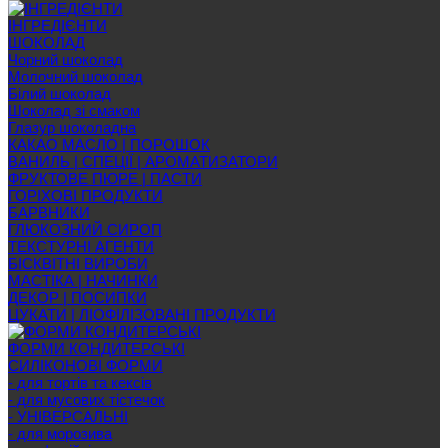
ІНГРЕДІЄНТИ
ШОКОЛАД
Чорний шоколад
Молочний шоколад
Білий шоколад
Шоколад зі смаком
Глазур шоколадна
КАКАО МАСЛО | ПОРОШОК
ВАНИЛЬ | СПЕЦІЇ | АРОМАТИЗАТОРИ
ФРУКТОВЕ ПЮРЕ | ПАСТИ
ГОРІХОВІ ПРОДУКТИ
БАРВНИКИ
ГЛЮКОЗНИЙ СИРОП
ТЕКСТУРНІ АГЕНТИ
БІСКВІТНІ ВИРОБИ
МАСТІКА | НАЧИНКИ
ДЕКОР | ПОСИПКИ
ЦУКАТИ | ЛІОФІЛІЗОВАНІ ПРОДУКТИ
ФОРМИ КОНДИТЕРСЬКІ
СИЛІКОНОВІ ФОРМИ
- для тортів та кексів
- для мусових тістечок
- УНІВЕРСАЛЬНІ
- для морозива