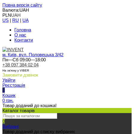
Повна версія сайту
Валюта:
UAH
PLN
UAH
US
|
RU
|
UA
Головна
О нас
Контакти
м. Київ, вул. Половецька 3/42
Пн—Сб 09:00—18:00
+38 097 384 02 04
На зв'язку у VIBER
Замовити дзвінок
Увійти
Реєстрація
0
Кошик
0 грн.
Товар доданий до кошика!
Каталог товарів
0
Вибрані
Товар доданий до списку вибраних