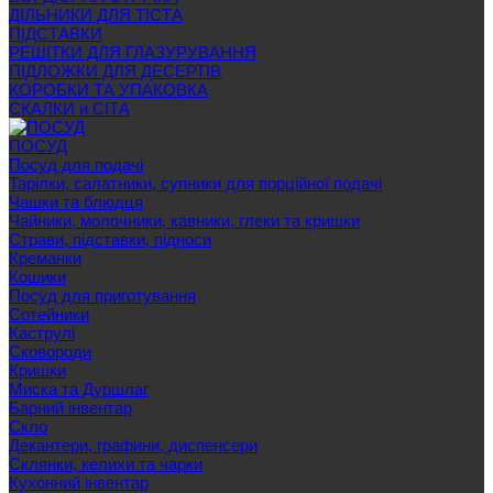
ДІЛЬНИКИ ДЛЯ ТІСТА
ПІДСТАВКИ
РЕШІТКИ ДЛЯ ГЛАЗУРУВАННЯ
ПІДЛОЖКИ ДЛЯ ДЕСЕРТІВ
КОРОБКИ ТА УПАКОВКА
СКАЛКИ и СІТА
ПОСУД
Посуд для подачі
Тарілки, салатники, супники для порційної подачі
Чашки та блюдця
Чайники, молочники, кавники, глеки та кришки
Страви, підставки, підноси
Креманки
Кошики
Посуд для приготування
Сотейники
Каструлі
Сковороди
Кришки
Миска та Дуршлаг
Барний інвентар
Скло
Декантери, графини, диспенсери
Склянки, келихи та чарки
Кухонний інвентар