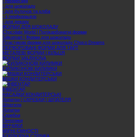
- професійні
- для шоколаду
- для булочок та хліба
- з перфорацією
- для декору
ФОРМИ ДЛЯ ШОКОЛАДУ
Chocolate World | Полікарбонатні форми
Silikomart | Форми для шоколаду
Пластикові форми для шоколаду Choco Dreams
ПЕРФОРОВАНІ ФОРМИ ДЛЯ ТАРТ
МЕТАЛЕВІ ФОРМИ І КІЛЬЦЯ
ФОРМИ VALRHONA
СИЛИКОНОВІ КИЛИМКИ
МІШКИ КОНДИТЕРСЬКИ
ІНВЕНТАР
НАСАДКИ КОНДИТЕРСЬКІ
Лопатки | СКРЕБКИ | ШПАТЕЛЯ
Шпателя
Лопатки
Скребки
Пензлики
ВІНЧИКИ
МІРНІ ЄМНОСТІ
БОРДЮРНА СТРІЧКА