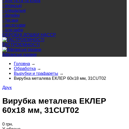
- для тіста та хліба
- японські
- спеціальні
- філейні
- тесаки
- аксесуари
- для риби
ОБРОБНІ ДОШКИ HACCP
ГАСТРОЄМНОСТІ
Афганські казани
Головна
→
Обработка
→
Вырубки и трафареты
→
Вирубка металева ЕКЛЕР 60х18 мм, 31CUT02
Друк
Вирубка металева ЕКЛЕР
60х18 мм, 31CUT02
0 грн.
У обране