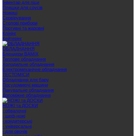
Інвентар для піци
Пляшки для соусів
Ножиці
Сервірування
Cтолові прибори
Противні та жаровні
Клінінг
Кейтерінг
ОБЛАДНАННЯ
Блендери BAMIX
Теплове обладнання
Холодильне обладнання
Електромеханічне обладнання
ТЕСТОМІСИ
Обладнання для бару
Посудомиючі машини
Пакувальне обладнання
Допоміжне обладнання
НОЖІ та ДОСКИ
- обвалочні
- шеф-ножі
- кондитерські
- універсальні
- для овочів