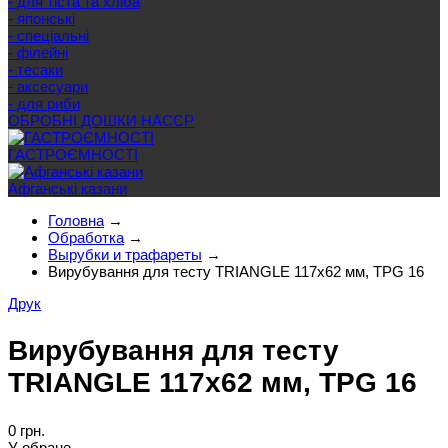
- для тіста та хліба
- японські
- спеціальні
- філейні
- тесаки
- аксесуари
- для риби
ОБРОБНІ ДОШКИ HACCP
ГАСТРОЄМНОСТІ
Афганські казани
Головна
→
Обработка
→
Вырубки и трафареты
→
Вирубування для тесту TRIANGLE 117х62 мм, TPG 16
Друк
Вирубування для тесту
TRIANGLE 117х62 мм, TPG 16
0 грн.
У обране