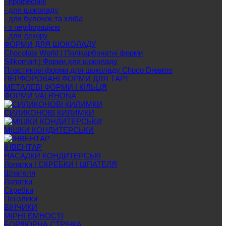
- професійні
- для шоколаду
- для булочок та хліба
- з перфорацією
- для декору
ФОРМИ ДЛЯ ШОКОЛАДУ
Chocolate World | Полікарбонатні форми
Silikomart | Форми для шоколаду
Пластикові форми для шоколаду Choco Dreams
ПЕРФОРОВАНІ ФОРМИ ДЛЯ ТАРТ
МЕТАЛЕВІ ФОРМИ І КІЛЬЦЯ
ФОРМИ VALRHONA
СИЛИКОНОВІ КИЛИМКИ
МІШКИ КОНДИТЕРСЬКИ
ІНВЕНТАР
НАСАДКИ КОНДИТЕРСЬКІ
Лопатки | СКРЕБКИ | ШПАТЕЛЯ
Шпателя
Лопатки
Скребки
Пензлики
ВІНЧИКИ
МІРНІ ЄМНОСТІ
БОРДЮРНА СТРІЧКА