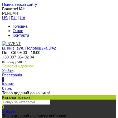
Повна версія сайту
Валюта:
UAH
PLN
UAH
US
|
RU
|
UA
Головна
О нас
Контакти
м. Київ, вул. Половецька 3/42
Пн—Сб 09:00—18:00
+38 097 384 02 04
На зв'язку у VIBER
Замовити дзвінок
Увійти
Реєстрація
0
Кошик
0 грн.
Товар доданий до кошика!
Каталог товарів
0
Вибрані
Товар доданий до списку вибраних