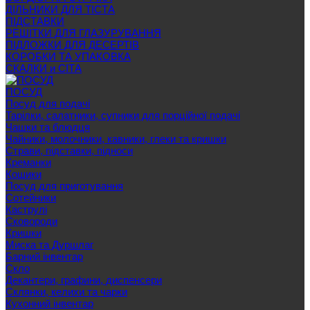
ДІЛЬНИКИ ДЛЯ ТІСТА
ПІДСТАВКИ
РЕШІТКИ ДЛЯ ГЛАЗУРУВАННЯ
ПІДЛОЖКИ ДЛЯ ДЕСЕРТІВ
КОРОБКИ ТА УПАКОВКА
СКАЛКИ и СІТА
ПОСУД
Посуд для подачі
Тарілки, салатники, супники для порційної подачі
Чашки та блюдця
Чайники, молочники, кавники, глеки та кришки
Страви, підставки, підноси
Креманки
Кошики
Посуд для приготування
Сотейники
Каструлі
Сковороди
Кришки
Миска та Дуршлаг
Барний інвентар
Скло
Декантери, графини, диспенсери
Склянки, келихи та чарки
Кухонний інвентар