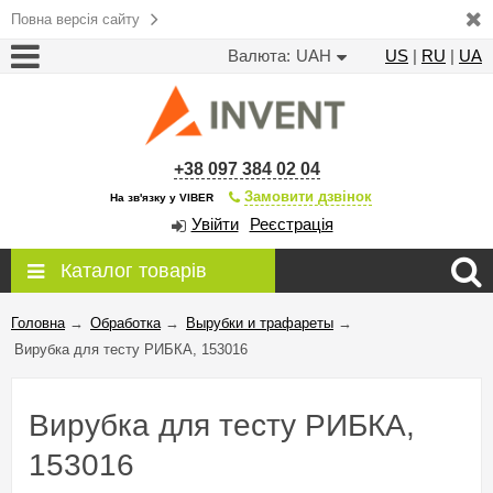
Повна версія сайту
Валюта:
UAH
US
|
RU
|
UA
+38 097 384 02 04
Замовити дзвінок
На зв'язку у VIBER
Увійти
Реєстрація
Каталог товарів
Головна
→
Обработка
→
Вырубки и трафареты
→
Вирубка для тесту РИБКА, 153016
Вирубка для тесту РИБКА,
153016