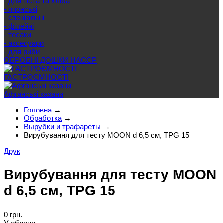
- для тіста та хліба
- японські
- спеціальні
- філейні
- тесаки
- аксесуари
- для риби
ОБРОБНІ ДОШКИ HACCP
ГАСТРОЄМНОСТІ
Афганські казани
Головна
→
Обработка
→
Вырубки и трафареты
→
Вирубування для тесту MOON d 6,5 см, TPG 15
Друк
Вирубування для тесту MOON
d 6,5 см, TPG 15
0 грн.
У обране