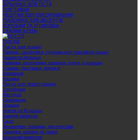
ДІЛЬНИКИ ДЛЯ ТІСТА
ПІДСТАВКИ
РЕШІТКИ ДЛЯ ГЛАЗУРУВАННЯ
ПІДЛОЖКИ ДЛЯ ДЕСЕРТІВ
КОРОБКИ ТА УПАКОВКА
СКАЛКИ и СІТА
ПОСУД
Посуд для подачі
Тарілки, салатники, супники для порційної подачі
Чашки та блюдця
Чайники, молочники, кавники, глеки та кришки
Страви, підставки, підноси
Креманки
Кошики
Посуд для приготування
Сотейники
Каструлі
Сковороди
Кришки
Миска та Дуршлаг
Барний інвентар
Скло
Декантери, графини, диспенсери
Склянки, келихи та чарки
Кухонний інвентар