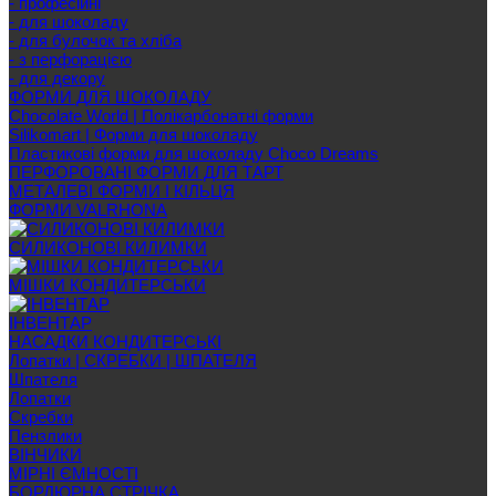
- професійні
- для шоколаду
- для булочок та хліба
- з перфорацією
- для декору
ФОРМИ ДЛЯ ШОКОЛАДУ
Chocolate World | Полікарбонатні форми
Silikomart | Форми для шоколаду
Пластикові форми для шоколаду Choco Dreams
ПЕРФОРОВАНІ ФОРМИ ДЛЯ ТАРТ
МЕТАЛЕВІ ФОРМИ І КІЛЬЦЯ
ФОРМИ VALRHONA
СИЛИКОНОВІ КИЛИМКИ
МІШКИ КОНДИТЕРСЬКИ
ІНВЕНТАР
НАСАДКИ КОНДИТЕРСЬКІ
Лопатки | СКРЕБКИ | ШПАТЕЛЯ
Шпателя
Лопатки
Скребки
Пензлики
ВІНЧИКИ
МІРНІ ЄМНОСТІ
БОРДЮРНА СТРІЧКА