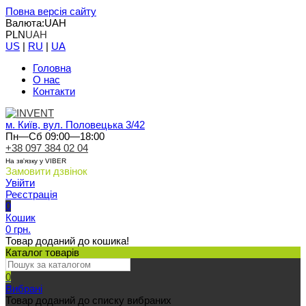
Повна версія сайту
Валюта:
UAH
PLN
UAH
US
|
RU
|
UA
Головна
О нас
Контакти
м. Київ, вул. Половецька 3/42
Пн—Сб 09:00—18:00
+38 097 384 02 04
На зв'язку у VIBER
Замовити дзвінок
Увійти
Реєстрація
0
Кошик
0 грн.
Товар доданий до кошика!
Каталог товарів
0
Вибрані
Товар доданий до списку вибраних