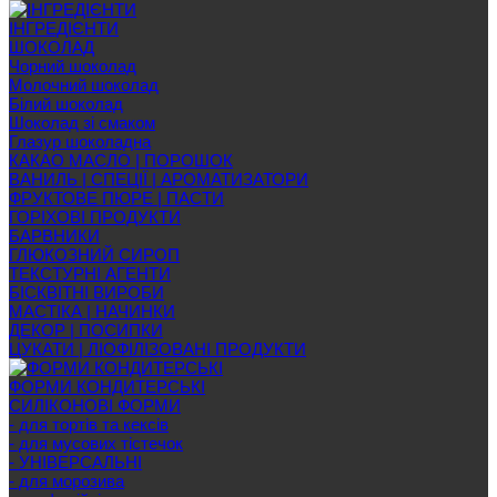
ІНГРЕДІЄНТИ
ШОКОЛАД
Чорний шоколад
Молочний шоколад
Білий шоколад
Шоколад зі смаком
Глазур шоколадна
КАКАО МАСЛО | ПОРОШОК
ВАНИЛЬ | СПЕЦІЇ | АРОМАТИЗАТОРИ
ФРУКТОВЕ ПЮРЕ | ПАСТИ
ГОРІХОВІ ПРОДУКТИ
БАРВНИКИ
ГЛЮКОЗНИЙ СИРОП
ТЕКСТУРНІ АГЕНТИ
БІСКВІТНІ ВИРОБИ
МАСТІКА | НАЧИНКИ
ДЕКОР | ПОСИПКИ
ЦУКАТИ | ЛІОФІЛІЗОВАНІ ПРОДУКТИ
ФОРМИ КОНДИТЕРСЬКІ
СИЛІКОНОВІ ФОРМИ
- для тортів та кексів
- для мусових тістечок
- УНІВЕРСАЛЬНІ
- для морозива