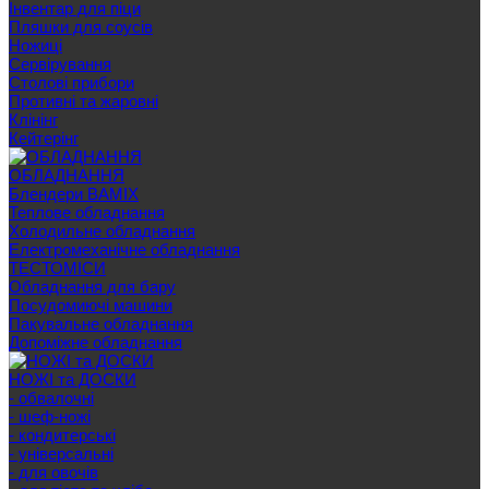
Інвентар для піци
Пляшки для соусів
Ножиці
Сервірування
Cтолові прибори
Противні та жаровні
Клінінг
Кейтерінг
ОБЛАДНАННЯ
Блендери BAMIX
Теплове обладнання
Холодильне обладнання
Електромеханічне обладнання
ТЕСТОМІСИ
Обладнання для бару
Посудомиючі машини
Пакувальне обладнання
Допоміжне обладнання
НОЖІ та ДОСКИ
- обвалочні
- шеф-ножі
- кондитерські
- універсальні
- для овочів