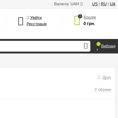
Валюта:
UAH
US
|
RU
|
UA
0
Кошик
Увійти
0 грн.
Реєстрація
0
Вибрані
Друк
У обране