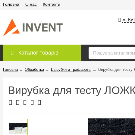
Головна
О нас
Контакти
м. Ки
Каталог товарів
Головна
→
Обработка
→
Вырубки и трафареты
→
Вирубка для тесту
Вирубка для тесту ЛОЖК