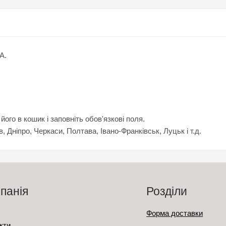
А.
го в кошик і заповніть обов'язкові поля.
в, Дніпро, Черкаси, Полтава, Івано-Франківськ, Луцьк і т.д.
панія
Розділи
Форма доставки
кти