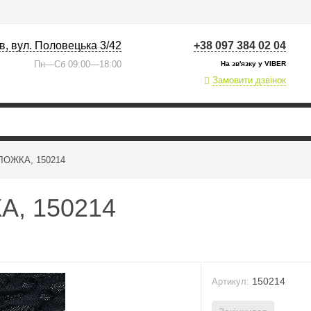
їв, вул. Половецька 3/42
+38 097 384 02 04
Пн—Сб 09:00—18:00
На зв'язку у VIBER
Замовити дзвінок
 ЛОЖКА, 150214
А, 150214
150214
Артикул: