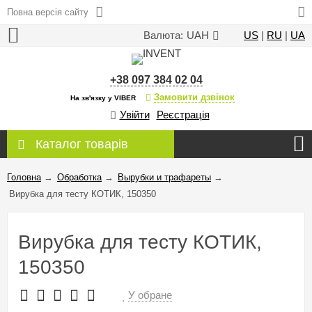
Повна версія сайту
Валюта:
UAH
US
|
RU
|
UA
+38 097 384 02 04
Замовити дзвінок
На зв'язку у VIBER
Увійти
Реєстрація
Каталог товарів
Головна
→
Обработка
→
Вырубки и трафареты
→
Вирубка для тесту КОТИК, 150350
Вирубка для тесту КОТИК,
150350
У обране