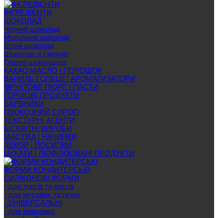
ІНГРЕДІЄНТИ
ШОКОЛАД
Чорний шоколад
Молочний шоколад
Білий шоколад
Шоколад зі смаком
Глазур шоколадна
КАКАО МАСЛО | ПОРОШОК
ВАНИЛЬ | СПЕЦІЇ | АРОМАТИЗАТОРИ
ФРУКТОВЕ ПЮРЕ | ПАСТИ
ГОРІХОВІ ПРОДУКТИ
БАРВНИКИ
ГЛЮКОЗНИЙ СИРОП
ТЕКСТУРНІ АГЕНТИ
БІСКВІТНІ ВИРОБИ
МАСТІКА | НАЧИНКИ
ДЕКОР | ПОСИПКИ
ЦУКАТИ | ЛІОФІЛІЗОВАНІ ПРОДУКТИ
ФОРМИ КОНДИТЕРСЬКІ
СИЛІКОНОВІ ФОРМИ
- для тортів та кексів
- для мусових тістечок
- УНІВЕРСАЛЬНІ
- для морозива