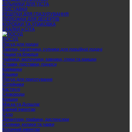
ДІЛЬНИКИ ДЛЯ ТІСТА
ПІДСТАВКИ
РЕШІТКИ ДЛЯ ГЛАЗУРУВАННЯ
ПІДЛОЖКИ ДЛЯ ДЕСЕРТІВ
КОРОБКИ ТА УПАКОВКА
СКАЛКИ и СІТА
ПОСУД
Посуд для подачі
Тарілки, салатники, супники для порційної подачі
Чашки та блюдця
Чайники, молочники, кавники, глеки та кришки
Страви, підставки, підноси
Креманки
Кошики
Посуд для приготування
Сотейники
Каструлі
Сковороди
Кришки
Миска та Дуршлаг
Барний інвентар
Скло
Декантери, графини, диспенсери
Склянки, келихи та чарки
Кухонний інвентар