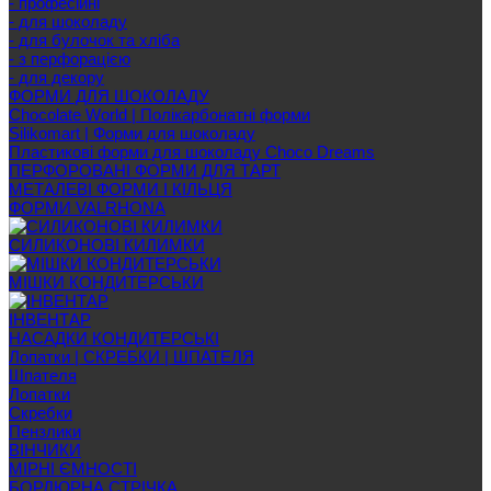
- професійні
- для шоколаду
- для булочок та хліба
- з перфорацією
- для декору
ФОРМИ ДЛЯ ШОКОЛАДУ
Chocolate World | Полікарбонатні форми
Silikomart | Форми для шоколаду
Пластикові форми для шоколаду Choco Dreams
ПЕРФОРОВАНІ ФОРМИ ДЛЯ ТАРТ
МЕТАЛЕВІ ФОРМИ І КІЛЬЦЯ
ФОРМИ VALRHONA
СИЛИКОНОВІ КИЛИМКИ
МІШКИ КОНДИТЕРСЬКИ
ІНВЕНТАР
НАСАДКИ КОНДИТЕРСЬКІ
Лопатки | СКРЕБКИ | ШПАТЕЛЯ
Шпателя
Лопатки
Скребки
Пензлики
ВІНЧИКИ
МІРНІ ЄМНОСТІ
БОРДЮРНА СТРІЧКА