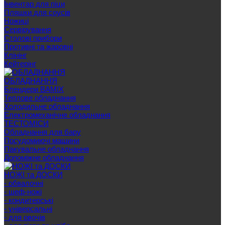
Інвентар для піци
Пляшки для соусів
Ножиці
Сервірування
Cтолові прибори
Противні та жаровні
Клінінг
Кейтерінг
ОБЛАДНАННЯ
Блендери BAMIX
Теплове обладнання
Холодильне обладнання
Електромеханічне обладнання
ТЕСТОМІСИ
Обладнання для бару
Посудомиючі машини
Пакувальне обладнання
Допоміжне обладнання
НОЖІ та ДОСКИ
- обвалочні
- шеф-ножі
- кондитерські
- універсальні
- для овочів