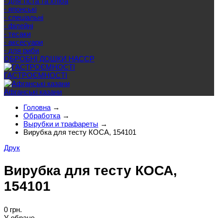
- для тіста та хліба
- японські
- спеціальні
- філейні
- тесаки
- аксесуари
- для риби
ОБРОБНІ ДОШКИ HACCP
ГАСТРОЄМНОСТІ
Афганські казани
Головна
→
Обработка
→
Вырубки и трафареты
→
Вирубка для тесту КОСА, 154101
Друк
Вирубка для тесту КОСА,
154101
0 грн.
У обране