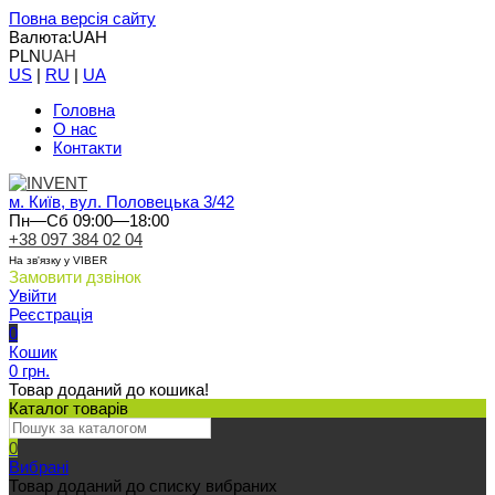
Повна версія сайту
Валюта:
UAH
PLN
UAH
US
|
RU
|
UA
Головна
О нас
Контакти
м. Київ, вул. Половецька 3/42
Пн—Сб 09:00—18:00
+38 097 384 02 04
На зв'язку у VIBER
Замовити дзвінок
Увійти
Реєстрація
0
Кошик
0 грн.
Товар доданий до кошика!
Каталог товарів
0
Вибрані
Товар доданий до списку вибраних