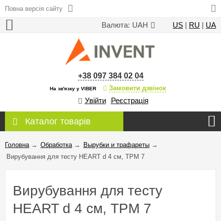
Повна версія сайту
Валюта:
UAH
US
|
RU
|
UA
+38 097 384 02 04
Замовити дзвінок
На зв'язку у VIBER
Увійти
Реєстрація
Каталог товарів
Головна
→
Обработка
→
Вырубки и трафареты
→
Вирубування для тесту HEART d 4 см, TPM 7
Вирубування для тесту
HEART d 4 см, TPM 7