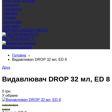
- для тіста та хліба
- японські
- спеціальні
- філейні
- тесаки
- аксесуари
- для риби
ОБРОБНІ ДОШКИ HACCP
ГАСТРОЄМНОСТІ
Афганські казани
Головна
→
Видавлювач DROP 32 мл, ED 8
Друк
Видавлювач DROP 32 мл, ED 8
0 грн.
У обране