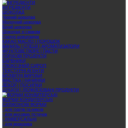
ІНГРЕДІЄНТИ
ШОКОЛАД
Чорний шоколад
Молочний шоколад
Білий шоколад
Шоколад зі смаком
Глазур шоколадна
КАКАО МАСЛО | ПОРОШОК
ВАНИЛЬ | СПЕЦІЇ | АРОМАТИЗАТОРИ
ФРУКТОВЕ ПЮРЕ | ПАСТИ
ГОРІХОВІ ПРОДУКТИ
БАРВНИКИ
ГЛЮКОЗНИЙ СИРОП
ТЕКСТУРНІ АГЕНТИ
БІСКВІТНІ ВИРОБИ
МАСТІКА | НАЧИНКИ
ДЕКОР | ПОСИПКИ
ЦУКАТИ | ЛІОФІЛІЗОВАНІ ПРОДУКТИ
ФОРМИ КОНДИТЕРСЬКІ
СИЛІКОНОВІ ФОРМИ
- для тортів та кексів
- для мусових тістечок
- УНІВЕРСАЛЬНІ
- для морозива