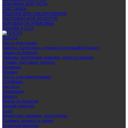
ДІЛЬНИКИ ДЛЯ ТІСТА
ПІДСТАВКИ
РЕШІТКИ ДЛЯ ГЛАЗУРУВАННЯ
ПІДЛОЖКИ ДЛЯ ДЕСЕРТІВ
КОРОБКИ ТА УПАКОВКА
СКАЛКИ и СІТА
ПОСУД
Посуд для подачі
Тарілки, салатники, супники для порційної подачі
Чашки та блюдця
Чайники, молочники, кавники, глеки та кришки
Страви, підставки, підноси
Креманки
Кошики
Посуд для приготування
Сотейники
Каструлі
Сковороди
Кришки
Миска та Дуршлаг
Барний інвентар
Скло
Декантери, графини, диспенсери
Склянки, келихи та чарки
Кухонний інвентар