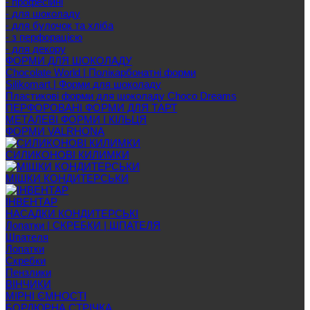
- професійні
- для шоколаду
- для булочок та хліба
- з перфорацією
- для декору
ФОРМИ ДЛЯ ШОКОЛАДУ
Chocolate World | Полікарбонатні форми
Silikomart | Форми для шоколаду
Пластикові форми для шоколаду Choco Dreams
ПЕРФОРОВАНІ ФОРМИ ДЛЯ ТАРТ
МЕТАЛЕВІ ФОРМИ І КІЛЬЦЯ
ФОРМИ VALRHONA
СИЛИКОНОВІ КИЛИМКИ
МІШКИ КОНДИТЕРСЬКИ
ІНВЕНТАР
НАСАДКИ КОНДИТЕРСЬКІ
Лопатки | СКРЕБКИ | ШПАТЕЛЯ
Шпателя
Лопатки
Скребки
Пензлики
ВІНЧИКИ
МІРНІ ЄМНОСТІ
БОРДЮРНА СТРІЧКА