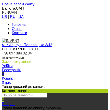
Повна версія сайту
Валюта:
UAH
PLN
UAH
US
|
RU
|
UA
Головна
О нас
Контакти
м. Київ, вул. Половецька 3/42
Пн—Сб 09:00—18:00
+38 097 384 02 04
На зв'язку у VIBER
Замовити дзвінок
Увійти
Реєстрація
0
Кошик
0 грн.
Товар доданий до кошика!
Каталог товарів
0
Вибрані
Товар доданий до списку вибраних