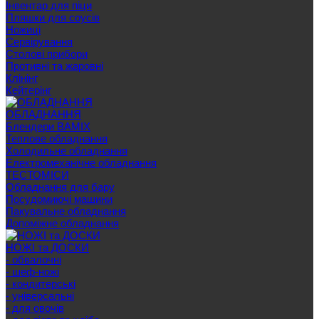
Інвентар для піци
Пляшки для соусів
Ножиці
Сервірування
Cтолові прибори
Противні та жаровні
Клінінг
Кейтерінг
ОБЛАДНАННЯ
Блендери BAMIX
Теплове обладнання
Холодильне обладнання
Електромеханічне обладнання
ТЕСТОМІСИ
Обладнання для бару
Посудомиючі машини
Пакувальне обладнання
Допоміжне обладнання
НОЖІ та ДОСКИ
- обвалочні
- шеф-ножі
- кондитерські
- універсальні
- для овочів