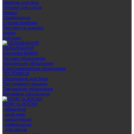
Інвентар для піци
Пляшки для соусів
Ножиці
Сервірування
Cтолові прибори
Противні та жаровні
Клінінг
Кейтерінг
ОБЛАДНАННЯ
Блендери BAMIX
Теплове обладнання
Холодильне обладнання
Електромеханічне обладнання
ТЕСТОМІСИ
Обладнання для бару
Посудомиючі машини
Пакувальне обладнання
Допоміжне обладнання
НОЖІ та ДОСКИ
- обвалочні
- шеф-ножі
- кондитерські
- універсальні
- для овочів