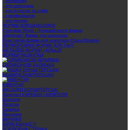
- професійні
- для шоколаду
- для булочок та хліба
- з перфорацією
- для декору
ФОРМИ ДЛЯ ШОКОЛАДУ
Chocolate World | Полікарбонатні форми
Silikomart | Форми для шоколаду
Пластикові форми для шоколаду Choco Dreams
ПЕРФОРОВАНІ ФОРМИ ДЛЯ ТАРТ
МЕТАЛЕВІ ФОРМИ І КІЛЬЦЯ
ФОРМИ VALRHONA
СИЛИКОНОВІ КИЛИМКИ
МІШКИ КОНДИТЕРСЬКИ
ІНВЕНТАР
НАСАДКИ КОНДИТЕРСЬКІ
Лопатки | СКРЕБКИ | ШПАТЕЛЯ
Шпателя
Лопатки
Скребки
Пензлики
ВІНЧИКИ
МІРНІ ЄМНОСТІ
БОРДЮРНА СТРІЧКА