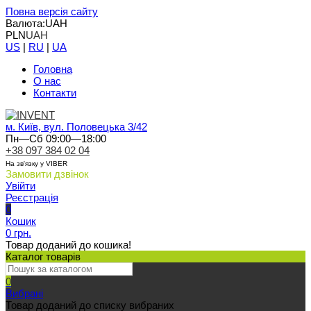
Повна версія сайту
Валюта:
UAH
PLN
UAH
US
|
RU
|
UA
Головна
О нас
Контакти
м. Київ, вул. Половецька 3/42
Пн—Сб 09:00—18:00
+38 097 384 02 04
На зв'язку у VIBER
Замовити дзвінок
Увійти
Реєстрація
0
Кошик
0 грн.
Товар доданий до кошика!
Каталог товарів
0
Вибрані
Товар доданий до списку вибраних