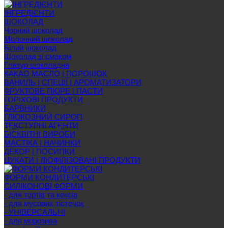
ІНГРЕДІЄНТИ
ШОКОЛАД
Чорний шоколад
Молочний шоколад
Білий шоколад
Шоколад зі смаком
Глазур шоколадна
КАКАО МАСЛО | ПОРОШОК
ВАНИЛЬ | СПЕЦІЇ | АРОМАТИЗАТОРИ
ФРУКТОВЕ ПЮРЕ | ПАСТИ
ГОРІХОВІ ПРОДУКТИ
БАРВНИКИ
ГЛЮКОЗНИЙ СИРОП
ТЕКСТУРНІ АГЕНТИ
БІСКВІТНІ ВИРОБИ
МАСТІКА | НАЧИНКИ
ДЕКОР | ПОСИПКИ
ЦУКАТИ | ЛІОФІЛІЗОВАНІ ПРОДУКТИ
ФОРМИ КОНДИТЕРСЬКІ
СИЛІКОНОВІ ФОРМИ
- для тортів та кексів
- для мусових тістечок
- УНІВЕРСАЛЬНІ
- для морозива