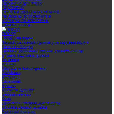
ДІЛЬНИКИ ДЛЯ ТІСТА
ПІДСТАВКИ
РЕШІТКИ ДЛЯ ГЛАЗУРУВАННЯ
ПІДЛОЖКИ ДЛЯ ДЕСЕРТІВ
КОРОБКИ ТА УПАКОВКА
СКАЛКИ и СІТА
ПОСУД
Посуд для подачі
Тарілки, салатники, супники для порційної подачі
Чашки та блюдця
Чайники, молочники, кавники, глеки та кришки
Страви, підставки, підноси
Креманки
Кошики
Посуд для приготування
Сотейники
Каструлі
Сковороди
Кришки
Миска та Дуршлаг
Барний інвентар
Скло
Декантери, графини, диспенсери
Склянки, келихи та чарки
Кухонний інвентар