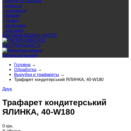
- для тіста та хліба
- японські
- спеціальні
- філейні
- тесаки
- аксесуари
- для риби
ОБРОБНІ ДОШКИ HACCP
ГАСТРОЄМНОСТІ
Афганські казани
Головна
→
Обработка
→
Вырубки и трафареты
→
Трафарет кондитерський ЯЛИНКА, 40-W180
Друк
Трафарет кондитерський
ЯЛИНКА, 40-W180
0 грн.
У обране