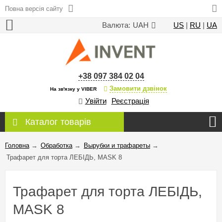
Повна версія сайту
Валюта:
UAH
US
|
RU
|
UA
+38 097 384 02 04
Замовити дзвінок
На зв'язку у VIBER
Увійти
Реєстрація
Каталог товарів
Головна
→
Обработка
→
Вырубки и трафареты
→
Трафарет для торта ЛЕБІДЬ, MASK 8
Трафарет для торта ЛЕБІДЬ,
MASK 8