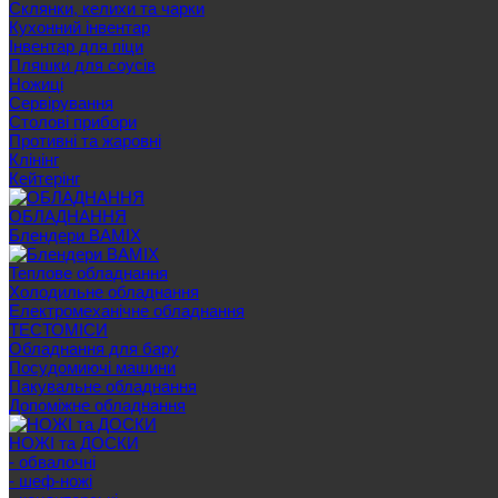
Склянки, келихи та чарки
Кухонний інвентар
Інвентар для піци
Пляшки для соусів
Ножиці
Сервірування
Cтолові прибори
Противні та жаровні
Клінінг
Кейтерінг
ОБЛАДНАННЯ
Блендери BAMIX
Теплове обладнання
Холодильне обладнання
Електромеханічне обладнання
ТЕСТОМІСИ
Обладнання для бару
Посудомиючі машини
Пакувальне обладнання
Допоміжне обладнання
НОЖІ та ДОСКИ
- обвалочні
- шеф-ножі