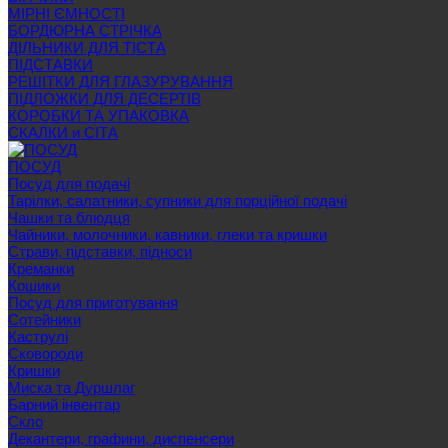
МІРНІ ЄМНОСТІ
БОРДЮРНА СТРІЧКА
ДІЛЬНИКИ ДЛЯ ТІСТА
ПІДСТАВКИ
РЕШІТКИ ДЛЯ ГЛАЗУРУВАННЯ
ПІДЛОЖКИ ДЛЯ ДЕСЕРТІВ
КОРОБКИ ТА УПАКОВКА
СКАЛКИ и СІТА
ПОСУД
Посуд для подачі
Тарілки, салатники, супники для порційної подачі
Чашки та блюдця
Чайники, молочники, кавники, глеки та кришки
Страви, підставки, підноси
Креманки
Кошики
Посуд для приготування
Сотейники
Каструлі
Сковороди
Кришки
Миска та Дуршлаг
Барний інвентар
Скло
Декантери, графини, диспенсери