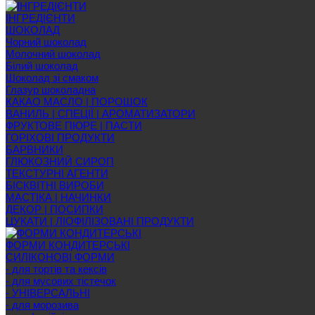
ІНГРЕДІЄНТИ
ШОКОЛАД
Чорний шоколад
Молочний шоколад
Білий шоколад
Шоколад зі смаком
Глазур шоколадна
КАКАО МАСЛО | ПОРОШОК
ВАНИЛЬ | СПЕЦІЇ | АРОМАТИЗАТОРИ
ФРУКТОВЕ ПЮРЕ | ПАСТИ
ГОРІХОВІ ПРОДУКТИ
БАРВНИКИ
ГЛЮКОЗНИЙ СИРОП
ТЕКСТУРНІ АГЕНТИ
БІСКВІТНІ ВИРОБИ
МАСТІКА | НАЧИНКИ
ДЕКОР | ПОСИПКИ
ЦУКАТИ | ЛІОФІЛІЗОВАНІ ПРОДУКТИ
ФОРМИ КОНДИТЕРСЬКІ
СИЛІКОНОВІ ФОРМИ
- для тортів та кексів
- для мусових тістечок
- УНІВЕРСАЛЬНІ
- для морозива