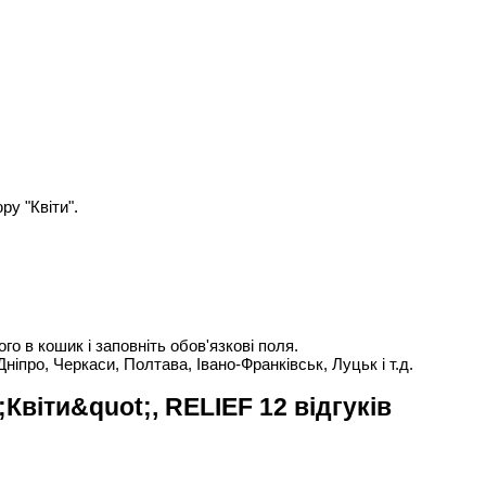
у "Квіти".
о в кошик і заповніть обов'язкові поля.
Дніпро, Черкаси, Полтава, Івано-Франківськ, Луцьк і т.д.
віти&quot;, RELIEF 12 відгуків