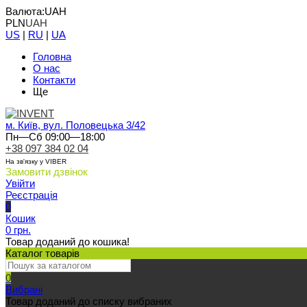
Валюта:
UAH
PLN
UAH
US
|
RU
|
UA
Головна
О нас
Контакти
Ще
м. Київ, вул. Половецька 3/42
Пн—Сб 09:00—18:00
+38 097 384 02 04
На зв'язку у VIBER
Замовити дзвінок
Увійти
Реєстрація
0
Кошик
0 грн.
Товар доданий до кошика!
Каталог товарів
0
Вибрані
Товар доданий до списку вибраних