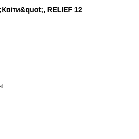
Квіти&quot;, RELIEF 12
и!