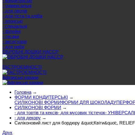
- кондитерські
- універсальні
- для овочів
- для тіста та хліба
- японські
- спеціальні
- філейні
- тесаки
- аксесуари
- для риби
ОБРОБНІ ДОШКИ HACCP
Ще категорії
ГАСТРОЄМНОСТІ
Афганські казани
Головна
→
ФОРМИ КОНДИТЕРСЬКІ
→
СИЛІКОНОВІ ФОРМИ
ФОРМИ ДЛЯ ШОКОЛАДУ
ПЕРФОР
СИЛІКОНОВІ ФОРМИ
→
- для тортів та кексів
- для мусових тістечок
- УНІВЕРСАЛ
- для декору
→
Силіконовий лист для бордюру &quot;Квіти&quot;, RELIEF
Друк