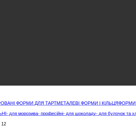
ОВАНІ ФОРМИ ДЛЯ ТАРТ
МЕТАЛЕВІ ФОРМИ І КІЛЬЦЯ
ФОРМИ
ЬНІ
- для морозива
- професійні
- для шоколаду
- для булочок та х
 12