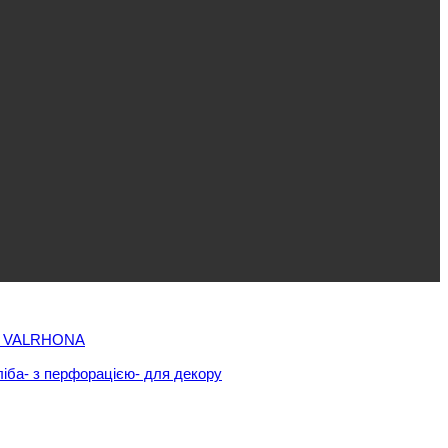
 VALRHONA
ліба
- з перфорацією
- для декору