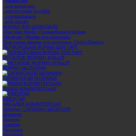
- професійні
- для шоколаду
- для булочок та хліба
- з перфорацією
- для декору
ФОРМИ ДЛЯ ШОКОЛАДУ
Chocolate World | Полікарбонатні форми
Silikomart | Форми для шоколаду
Пластикові форми для шоколаду Choco Dreams
ПЕРФОРОВАНІ ФОРМИ ДЛЯ ТАРТ
МЕТАЛЕВІ ФОРМИ І КІЛЬЦЯ
ФОРМИ VALRHONA
СИЛИКОНОВІ КИЛИМКИ
МІШКИ КОНДИТЕРСЬКИ
ІНВЕНТАР
НАСАДКИ КОНДИТЕРСЬКІ
Лопатки | СКРЕБКИ | ШПАТЕЛЯ
Шпателя
Лопатки
Скребки
Пензлики
ВІНЧИКИ