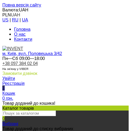
Повна версія сайту
Валюта:
UAH
PLN
UAH
US
|
RU
|
UA
Головна
О нас
Контакти
м. Київ, вул. Половецька 3/42
Пн—Сб 09:00—18:00
+38 097 384 02 04
На зв'язку у VIBER
Замовити дзвінок
Увійти
Реєстрація
0
Кошик
0 грн.
Товар доданий до кошика!
Каталог товарів
0
Вибрані
Товар доданий до списку вибраних