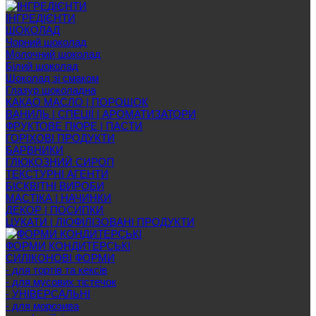
ІНГРЕДІЄНТИ
ШОКОЛАД
Чорний шоколад
Молочний шоколад
Білий шоколад
Шоколад зі смаком
Глазур шоколадна
КАКАО МАСЛО | ПОРОШОК
ВАНИЛЬ | СПЕЦІЇ | АРОМАТИЗАТОРИ
ФРУКТОВЕ ПЮРЕ | ПАСТИ
ГОРІХОВІ ПРОДУКТИ
БАРВНИКИ
ГЛЮКОЗНИЙ СИРОП
ТЕКСТУРНІ АГЕНТИ
БІСКВІТНІ ВИРОБИ
МАСТІКА | НАЧИНКИ
ДЕКОР | ПОСИПКИ
ЦУКАТИ | ЛІОФІЛІЗОВАНІ ПРОДУКТИ
ФОРМИ КОНДИТЕРСЬКІ
СИЛІКОНОВІ ФОРМИ
- для тортів та кексів
- для мусових тістечок
- УНІВЕРСАЛЬНІ
- для морозива