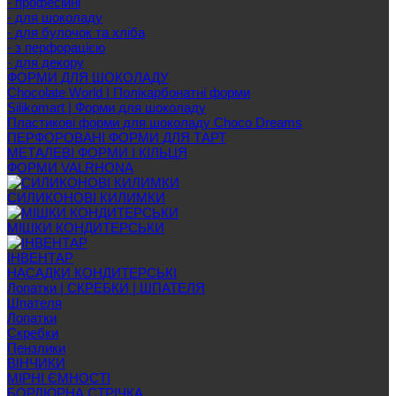
- професійні
- для шоколаду
- для булочок та хліба
- з перфорацією
- для декору
ФОРМИ ДЛЯ ШОКОЛАДУ
Chocolate World | Полікарбонатні форми
Silikomart | Форми для шоколаду
Пластикові форми для шоколаду Choco Dreams
ПЕРФОРОВАНІ ФОРМИ ДЛЯ ТАРТ
МЕТАЛЕВІ ФОРМИ І КІЛЬЦЯ
ФОРМИ VALRHONA
СИЛИКОНОВІ КИЛИМКИ
МІШКИ КОНДИТЕРСЬКИ
ІНВЕНТАР
НАСАДКИ КОНДИТЕРСЬКІ
Лопатки | СКРЕБКИ | ШПАТЕЛЯ
Шпателя
Лопатки
Скребки
Пензлики
ВІНЧИКИ
МІРНІ ЄМНОСТІ
БОРДЮРНА СТРІЧКА