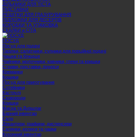
ДІЛЬНИКИ ДЛЯ ТІСТА
ПІДСТАВКИ
РЕШІТКИ ДЛЯ ГЛАЗУРУВАННЯ
ПІДЛОЖКИ ДЛЯ ДЕСЕРТІВ
КОРОБКИ ТА УПАКОВКА
СКАЛКИ и СІТА
ПОСУД
Посуд для подачі
Тарілки, салатники, супники для порційної подачі
Чашки та блюдця
Чайники, молочники, кавники, глеки та кришки
Страви, підставки, підноси
Креманки
Кошики
Посуд для приготування
Сотейники
Каструлі
Сковороди
Кришки
Миска та Дуршлаг
Барний інвентар
Скло
Декантери, графини, диспенсери
Склянки, келихи та чарки
Кухонний інвентар