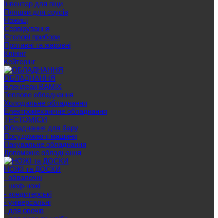
Інвентар для піци
Пляшки для соусів
Ножиці
Сервірування
Cтолові прибори
Противні та жаровні
Клінінг
Кейтерінг
ОБЛАДНАННЯ
Блендери BAMIX
Теплове обладнання
Холодильне обладнання
Електромеханічне обладнання
ТЕСТОМІСИ
Обладнання для бару
Посудомиючі машини
Пакувальне обладнання
Допоміжне обладнання
НОЖІ та ДОСКИ
- обвалочні
- шеф-ножі
- кондитерські
- універсальні
- для овочів