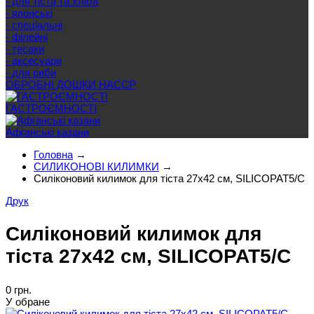
- для тіста та хліба
- японські
- спеціальні
- філейні
- тесаки
- аксесуари
- для риби
ОБРОБНІ ДОШКИ HACCP
ГАСТРОЄМНОСТІ
Афганські казани
Головна
→
СИЛИКОНОВІ КИЛИМКИ
→
Силіконовий килимок для тіста 27х42 см, SILICOPAT5/C
Друк
Силіконовий килимок для
тіста 27х42 см, SILICOPAT5/C
0 грн.
У обране