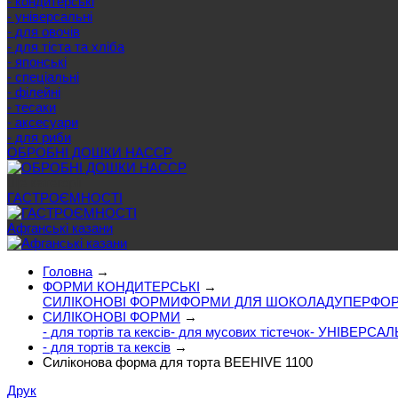
- кондитерські
- універсальні
- для овочів
- для тіста та хліба
- японські
- спеціальні
- філейні
- тесаки
- аксесуари
- для риби
ОБРОБНІ ДОШКИ HACCP
Ще категорії
ГАСТРОЄМНОСТІ
Афганські казани
Головна
→
ФОРМИ КОНДИТЕРСЬКІ
→
СИЛІКОНОВІ ФОРМИ
ФОРМИ ДЛЯ ШОКОЛАДУ
ПЕРФОР
СИЛІКОНОВІ ФОРМИ
→
- для тортів та кексів
- для мусових тістечок
- УНІВЕРСАЛ
- для тортів та кексів
→
Силіконова форма для торта BEEHIVE 1100
Друк