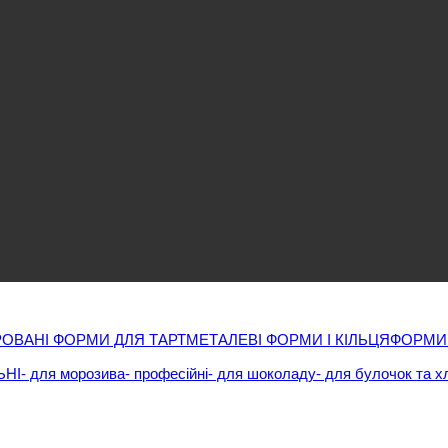
ОВАНІ ФОРМИ ДЛЯ ТАРТ
МЕТАЛЕВІ ФОРМИ І КІЛЬЦЯ
ФОРМИ
ЬНІ
- для морозива
- професійні
- для шоколаду
- для булочок та х