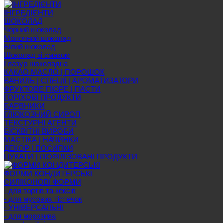
ІНГРЕДІЄНТИ
ШОКОЛАД
Чорний шоколад
Молочний шоколад
Білий шоколад
Шоколад зі смаком
Глазур шоколадна
КАКАО МАСЛО | ПОРОШОК
ВАНИЛЬ | СПЕЦІЇ | АРОМАТИЗАТОРИ
ФРУКТОВЕ ПЮРЕ | ПАСТИ
ГОРІХОВІ ПРОДУКТИ
БАРВНИКИ
ГЛЮКОЗНИЙ СИРОП
ТЕКСТУРНІ АГЕНТИ
БІСКВІТНІ ВИРОБИ
МАСТІКА | НАЧИНКИ
ДЕКОР | ПОСИПКИ
ЦУКАТИ | ЛІОФІЛІЗОВАНІ ПРОДУКТИ
ФОРМИ КОНДИТЕРСЬКІ
СИЛІКОНОВІ ФОРМИ
- для тортів та кексів
- для мусових тістечок
- УНІВЕРСАЛЬНІ
- для морозива