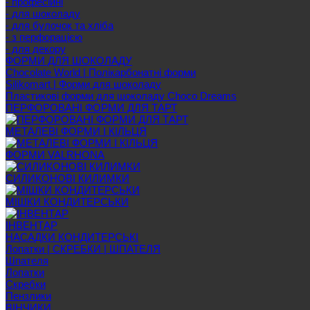
- професійні
- для шоколаду
- для булочок та хліба
- з перфорацією
- для декору
ФОРМИ ДЛЯ ШОКОЛАДУ
Chocolate World | Полікарбонатні форми
Silikomart | Форми для шоколаду
Пластикові форми для шоколаду Choco Dreams
ПЕРФОРОВАНІ ФОРМИ ДЛЯ ТАРТ
МЕТАЛЕВІ ФОРМИ І КІЛЬЦЯ
ФОРМИ VALRHONA
СИЛИКОНОВІ КИЛИМКИ
МІШКИ КОНДИТЕРСЬКИ
ІНВЕНТАР
НАСАДКИ КОНДИТЕРСЬКІ
Лопатки | СКРЕБКИ | ШПАТЕЛЯ
Шпателя
Лопатки
Скребки
Пензлики
ВІНЧИКИ