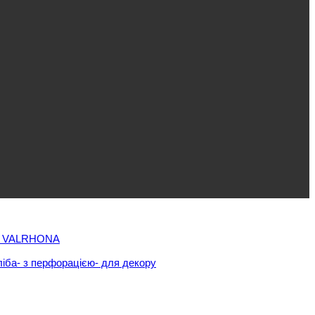
 VALRHONA
ліба
- з перфорацією
- для декору