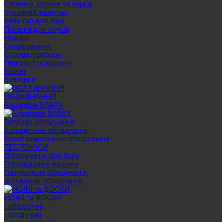
Склянки, келихи та чарки
Кухонний інвентар
Інвентар для піци
Пляшки для соусів
Ножиці
Сервірування
Cтолові прибори
Противні та жаровні
Клінінг
Кейтерінг
ОБЛАДНАННЯ
Блендери BAMIX
Теплове обладнання
Холодильне обладнання
Електромеханічне обладнання
ТЕСТОМІСИ
Обладнання для бару
Посудомиючі машини
Пакувальне обладнання
Допоміжне обладнання
НОЖІ та ДОСКИ
- обвалочні
- шеф-ножі