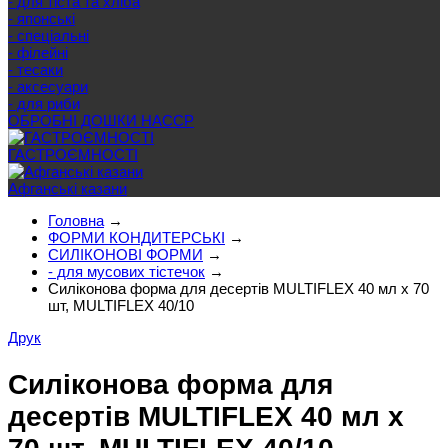
- для тіста та хліба
- японські
- спеціальні
- філейні
- тесаки
- аксесуари
- для риби
ОБРОБНІ ДОШКИ HACCP
ГАСТРОЄМНОСТІ
Афганські казани
Головна
→
ФОРМИ КОНДИТЕРСЬКІ
→
СИЛІКОНОВІ ФОРМИ
→
- для мусових тістечок
→
Силіконова форма для десертів MULTIFLEX 40 мл х 70
шт, MULTIFLEX 40/10
Друк
Силіконова форма для
десертів MULTIFLEX 40 мл х