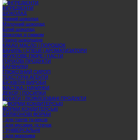
ІНГРЕДІЄНТИ
ШОКОЛАД
Чорний шоколад
Молочний шоколад
Білий шоколад
Шоколад зі смаком
Глазур шоколадна
КАКАО МАСЛО | ПОРОШОК
ВАНИЛЬ | СПЕЦІЇ | АРОМАТИЗАТОРИ
ФРУКТОВЕ ПЮРЕ | ПАСТИ
ГОРІХОВІ ПРОДУКТИ
БАРВНИКИ
ГЛЮКОЗНИЙ СИРОП
ТЕКСТУРНІ АГЕНТИ
БІСКВІТНІ ВИРОБИ
МАСТІКА | НАЧИНКИ
ДЕКОР | ПОСИПКИ
ЦУКАТИ | ЛІОФІЛІЗОВАНІ ПРОДУКТИ
ФОРМИ КОНДИТЕРСЬКІ
СИЛІКОНОВІ ФОРМИ
- для тортів та кексів
- для мусових тістечок
- УНІВЕРСАЛЬНІ
- для морозива