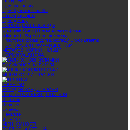
- професійні
- для шоколаду
- для булочок та хліба
- з перфорацією
- для декору
ФОРМИ ДЛЯ ШОКОЛАДУ
Chocolate World | Полікарбонатні форми
Silikomart | Форми для шоколаду
Пластикові форми для шоколаду Choco Dreams
ПЕРФОРОВАНІ ФОРМИ ДЛЯ ТАРТ
МЕТАЛЕВІ ФОРМИ І КІЛЬЦЯ
ФОРМИ VALRHONA
СИЛИКОНОВІ КИЛИМКИ
МІШКИ КОНДИТЕРСЬКИ
ІНВЕНТАР
НАСАДКИ КОНДИТЕРСЬКІ
Лопатки | СКРЕБКИ | ШПАТЕЛЯ
Шпателя
Лопатки
Скребки
Пензлики
ВІНЧИКИ
МІРНІ ЄМНОСТІ
БОРДЮРНА СТРІЧКА