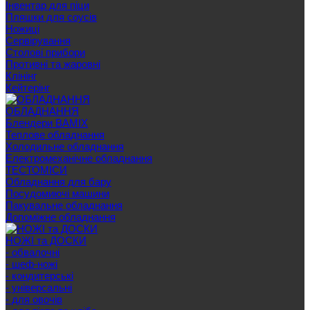
Інвентар для піци
Пляшки для соусів
Ножиці
Сервірування
Cтолові прибори
Противні та жаровні
Клінінг
Кейтерінг
ОБЛАДНАННЯ
Блендери BAMIX
Теплове обладнання
Холодильне обладнання
Електромеханічне обладнання
ТЕСТОМІСИ
Обладнання для бару
Посудомиючі машини
Пакувальне обладнання
Допоміжне обладнання
НОЖІ та ДОСКИ
- обвалочні
- шеф-ножі
- кондитерські
- універсальні
- для овочів