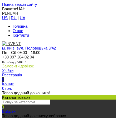
Повна версія сайту
Валюта:
UAH
PLN
UAH
US
|
RU
|
UA
Головна
О нас
Контакти
м. Київ, вул. Половецька 3/42
Пн—Сб 09:00—18:00
+38 097 384 02 04
На зв'язку у VIBER
Замовити дзвінок
Увійти
Реєстрація
0
Кошик
0 грн.
Товар доданий до кошика!
Каталог товарів
0
Вибрані
Товар доданий до списку вибраних