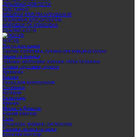
ДІЛЬНИКИ ДЛЯ ТІСТА
ПІДСТАВКИ
РЕШІТКИ ДЛЯ ГЛАЗУРУВАННЯ
ПІДЛОЖКИ ДЛЯ ДЕСЕРТІВ
КОРОБКИ ТА УПАКОВКА
СКАЛКИ и СІТА
ПОСУД
Посуд для подачі
Тарілки, салатники, супники для порційної подачі
Чашки та блюдця
Чайники, молочники, кавники, глеки та кришки
Страви, підставки, підноси
Креманки
Кошики
Посуд для приготування
Сотейники
Каструлі
Сковороди
Кришки
Миска та Дуршлаг
Барний інвентар
Скло
Декантери, графини, диспенсери
Склянки, келихи та чарки
Кухонний інвентар