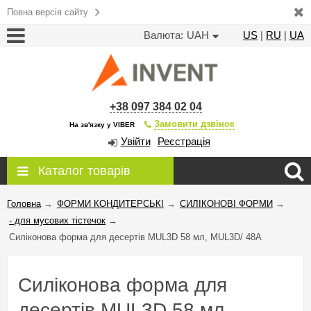
Повна версія сайту
Валюта:
UAH
US
|
RU
|
UA
+38 097 384 02 04
Замовити дзвінок
На зв'язку у VIBER
Увійти
Реєстрація
Каталог товарів
Головна
→
ФОРМИ КОНДИТЕРСЬКІ
→
СИЛІКОНОВІ ФОРМИ
→
- для мусових тістечок
→
Силіконова форма для десертів MUL3D 58 мл, MUL3D/ 48A
Силіконова форма для
десертів MUL3D 58 мл,