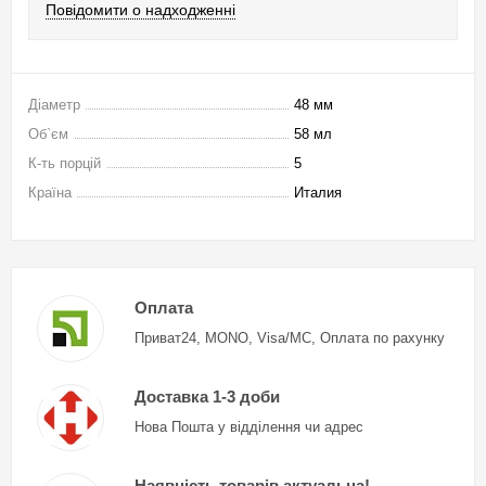
Повідомити о надходженні
Діаметр
48 мм
Об`єм
58 мл
К-ть порцій
5
Країна
Италия
Оплата
Приват24, MONO, Visa/MC, Оплата по рахунку
Доставка 1-3 доби
Нова Пошта у відділення чи адрес
Наявність товарів актуальна!