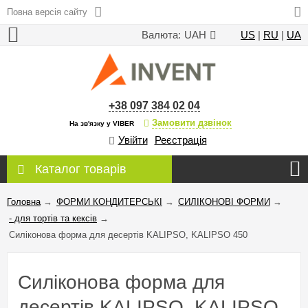
Повна версія сайту
Валюта:
UAH
US
|
RU
|
UA
+38 097 384 02 04
Замовити дзвінок
На зв'язку у VIBER
Увійти
Реєстрація
Каталог товарів
Головна
→
ФОРМИ КОНДИТЕРСЬКІ
→
СИЛІКОНОВІ ФОРМИ
→
- для тортів та кексів
→
Силіконова форма для десертів KALIPSO, KALIPSO 450
Силіконова форма для
десертів KALIPSO, KALIPSO