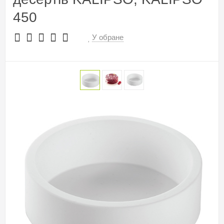
450
У обране