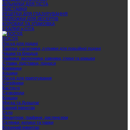
ДІЛЬНИКИ ДЛЯ ТІСТА
ПІДСТАВКИ
РЕШІТКИ ДЛЯ ГЛАЗУРУВАННЯ
ПІДЛОЖКИ ДЛЯ ДЕСЕРТІВ
КОРОБКИ ТА УПАКОВКА
СКАЛКИ и СІТА
ПОСУД
Посуд для подачі
Тарілки, салатники, супники для порційної подачі
Чашки та блюдця
Чайники, молочники, кавники, глеки та кришки
Страви, підставки, підноси
Креманки
Кошики
Посуд для приготування
Сотейники
Каструлі
Сковороди
Кришки
Миска та Дуршлаг
Барний інвентар
Скло
Декантери, графини, диспенсери
Склянки, келихи та чарки
Кухонний інвентар