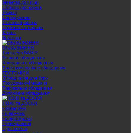
Інвентар для піци
Пляшки для соусів
Ножиці
Сервірування
Cтолові прибори
Противні та жаровні
Клінінг
Кейтерінг
ОБЛАДНАННЯ
Блендери BAMIX
Теплове обладнання
Холодильне обладнання
Електромеханічне обладнання
ТЕСТОМІСИ
Обладнання для бару
Посудомиючі машини
Пакувальне обладнання
Допоміжне обладнання
НОЖІ та ДОСКИ
- обвалочні
- шеф-ножі
- кондитерські
- універсальні
- для овочів