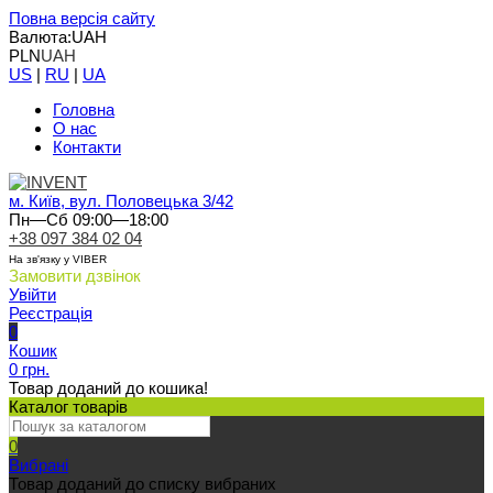
Повна версія сайту
Валюта:
UAH
PLN
UAH
US
|
RU
|
UA
Головна
О нас
Контакти
м. Київ, вул. Половецька 3/42
Пн—Сб 09:00—18:00
+38 097 384 02 04
На зв'язку у VIBER
Замовити дзвінок
Увійти
Реєстрація
0
Кошик
0 грн.
Товар доданий до кошика!
Каталог товарів
0
Вибрані
Товар доданий до списку вибраних