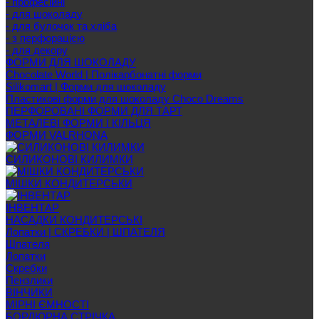
- професійні
- для шоколаду
- для булочок та хліба
- з перфорацією
- для декору
ФОРМИ ДЛЯ ШОКОЛАДУ
Chocolate World | Полікарбонатні форми
Silikomart | Форми для шоколаду
Пластикові форми для шоколаду Choco Dreams
ПЕРФОРОВАНІ ФОРМИ ДЛЯ ТАРТ
МЕТАЛЕВІ ФОРМИ І КІЛЬЦЯ
ФОРМИ VALRHONA
СИЛИКОНОВІ КИЛИМКИ
МІШКИ КОНДИТЕРСЬКИ
ІНВЕНТАР
НАСАДКИ КОНДИТЕРСЬКІ
Лопатки | СКРЕБКИ | ШПАТЕЛЯ
Шпателя
Лопатки
Скребки
Пензлики
ВІНЧИКИ
МІРНІ ЄМНОСТІ
БОРДЮРНА СТРІЧКА