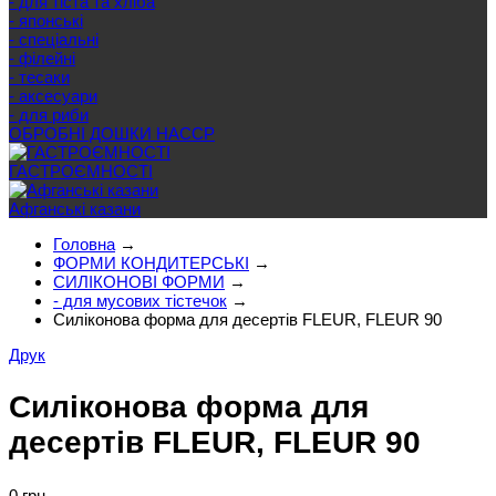
- для тіста та хліба
- японські
- спеціальні
- філейні
- тесаки
- аксесуари
- для риби
ОБРОБНІ ДОШКИ HACCP
ГАСТРОЄМНОСТІ
Афганські казани
Головна
→
ФОРМИ КОНДИТЕРСЬКІ
→
СИЛІКОНОВІ ФОРМИ
→
- для мусових тістечок
→
Силіконова форма для десертів FLEUR, FLEUR 90
Друк
Силіконова форма для
десертів FLEUR, FLEUR 90
0 грн.