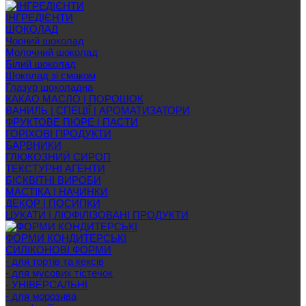
ІНГРЕДІЄНТИ
ШОКОЛАД
Чорний шоколад
Молочний шоколад
Білий шоколад
Шоколад зі смаком
Глазур шоколадна
КАКАО МАСЛО | ПОРОШОК
ВАНИЛЬ | СПЕЦІЇ | АРОМАТИЗАТОРИ
ФРУКТОВЕ ПЮРЕ | ПАСТИ
ГОРІХОВІ ПРОДУКТИ
БАРВНИКИ
ГЛЮКОЗНИЙ СИРОП
ТЕКСТУРНІ АГЕНТИ
БІСКВІТНІ ВИРОБИ
МАСТІКА | НАЧИНКИ
ДЕКОР | ПОСИПКИ
ЦУКАТИ | ЛІОФІЛІЗОВАНІ ПРОДУКТИ
ФОРМИ КОНДИТЕРСЬКІ
СИЛІКОНОВІ ФОРМИ
- для тортів та кексів
- для мусових тістечок
- УНІВЕРСАЛЬНІ
- для морозива