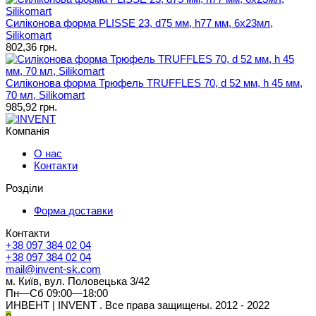
Силіконова форма PLISSE 23, d75 мм, h77 мм, 6x23мл,
Silikomart
802,36 грн.
Силіконова форма Трюфель TRUFFLES 70, d 52 мм, h 45 мм,
70 мл, Silikomart
985,92 грн.
Компанія
О нас
Контакти
Розділи
Форма доставки
Контакти
+38 097 384 02 04
+38 097 384 02 04
mail@invent-sk.com
м. Київ, вул. Половецька 3/42
Пн—Сб 09:00—18:00
ИНВЕНТ | INVENT . Все права защищены. 2012 - 2022