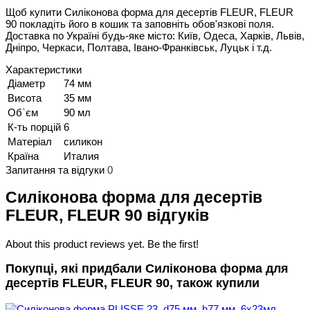
Щоб купити Силіконова форма для десертів FLEUR, FLEUR
90 покладіть його в кошик та заповніть обов'язкові поля.
Доставка по Україні будь-яке місто: Київ, Одеса, Харків, Львів,
Дніпро, Черкаси, Полтава, Івано-Франківськ, Луцьк і т.д.
Характеристики
Діаметр
74 мм
Висота
35 мм
Об`єм
90 мл
К-ть порцій
6
Матеріал
силикон
Країна
Италия
Запитання та відгуки
0
Силіконова форма для десертів
FLEUR, FLEUR 90 відгуків
About this product reviews yet. Be the first!
Покупці, які придбали Силіконова форма для
десертів FLEUR, FLEUR 90, також купили